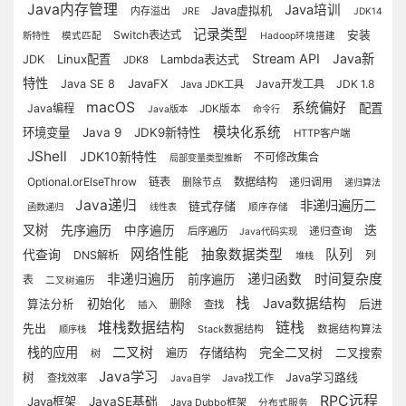
Java内存管理
Java培训
Java虚拟机
内存溢出
JRE
JDK14
记录类型
Switch表达式
安装
新特性
模式匹配
Hadoop环境搭建
Stream API
Java新
Linux配置
Lambda表达式
JDK
JDK8
特性
JavaFX
Java SE 8
Java开发工具
JDK 1.8
Java JDK工具
macOS
系统偏好
配置
Java编程
JDK版本
Java版本
命令行
模块化系统
环境变量
Java 9
JDK9新特性
HTTP客户端
JShell
JDK10新特性
不可修改集合
局部变量类型推断
Optional.orElseThrow
链表
数据结构
递归调用
删除节点
递归算法
Java递归
非递归遍历二
链式存储
函数递归
线性表
顺序存储
叉树
先序遍历
迭
中序遍历
后序遍历
递归查询
Java代码实现
网络性能
代查询
抽象数据类型
队列
DNS解析
列
堆栈
时间复杂度
非递归遍历
递归函数
前序遍历
表
二叉树遍历
栈
初始化
Java数据结构
算法分析
删除
后进
查找
插入
堆栈数据结构
链栈
先出
数据结构算法
顺序栈
Stack数据结构
二叉树
栈的应用
完全二叉树
存储结构
遍历
二叉搜索
树
Java学习
树
Java学习路线
查找效率
Java找工作
Java自学
RPC远程
Java框架
JavaSE基础
Java Dubbo框架
分布式服务