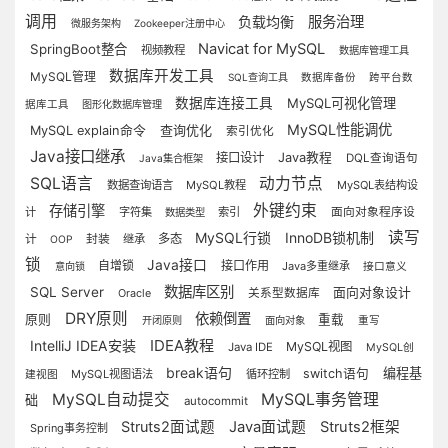
调用
负载均衡
服务治理
微服务架构
Zookeeper注册中心
Navicat for MySQL
SpringBoot整合
视频教程
数据库管理工具
数据库开发工具
MySQL管理
SQL查询工具
数据库备份
跨平台数
数据库连接工具
MySQL可视化管理
据库工具
图形化数据库管理
MySQL性能调优
查询优化
MySQL explain命令
索引优化
Java接口继承
接口设计
Java教程
DQL查询语句
Java集合框架
SQL语言
动力节点
数据查询语言
MySQL教程
MySQL表结构设
外键约束
存储引擎
计
字符集
索引
面向对象程序设
数据类型
读写
MySQL行锁
InnoDB锁机制
多态
计
封装
继承
OOP
锁
Java接口
自增锁
接口作用
Java多重继承
意向锁
接口意义
数据库区别
SQL Server
面向对象设计
Oracle
关系型数据库
DRY原则
依赖倒置
原则
重载
开闭原则
面向对象
重写
IDEA教程
IntelliJ IDEA安装
MySQL视图
Java IDE
MySQL创
break语句
编程基
switch语句
MySQL视图语法
循环控制
建视图
MySQL自动提交
MySQL事务管理
础
autocommit
Struts2面试题
Java面试题
Struts2框架
Spring事务控制