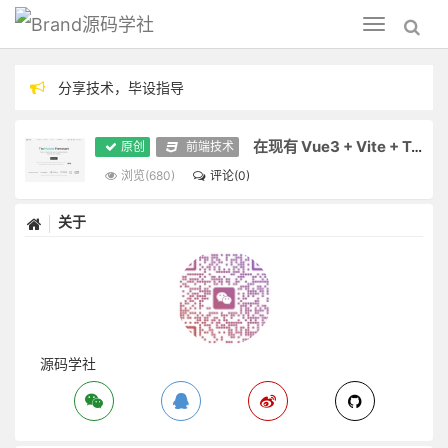
源码学社
Toggle
navigation
分享技术，毕设指导
需求定制请联系微信：m743106216
在现有 Vue3 + Vite + TypeScript 项目中使用 Vike 实现静态预渲染（SSG）
原创
前端技术
浏览(680)
评论(0)
关于
源码学社