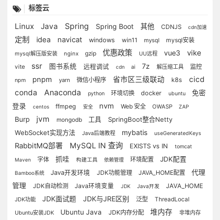
标签云
Linux
Java
Spring
Spring Boot
其他
CDNJS
cdn加速
定制
idea
navicat
windows
win11
mysql安装
mysql
优惠政策
vike
vue3
gzip
mysql解压版安装
nginx
UU远程
ssr
7z
图书系统
vite
远程调试
监控
ai
解压缩工具
cdn
cicd
pnpm
省市区三级联动
微信小程序
k8s
npm
yarn
conda
Anaconda
免密
环境切换
docker
python
ubuntu
nvm
登录
ffmpeg
Web 安全
OWASP
centos
安全
ZAP
jvm
Burp
工具
SpringBoot整合Netty
mongodb
mybatis
WebSocket实现方法
Java后端教程
useGeneratedKeys
MySQL IN 查询
RabbitMQ部署
EXISTS vs IN
tomcat
抓哇
JDK配置
字体
环境配置
Maven
构建工具
依赖管理
代理
Java开发环境
JDK功能管理
JAVA_HOME配置
Bamboo系统
管理
JDK自动检测
Java环境变量
JAVA_HOME
JDK
Java开发
JDK面试题
JDK与JRE区别
泛型
ThreadLocal
JDK功能
堆内存
Ubuntu Java
JDK内存分配
Ubuntu安装JDK
非堆内存