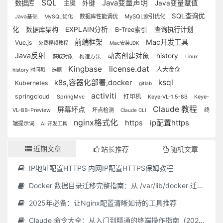
SQL
Java变量声明
数据库
Java变量赋值
主键
外键
SQL查询优
数据库性能调优
MySQL索引优化
Java基础
MySQL优化
化
数据库架构
EXPLAIN分析
查询执行计划
B-Tree索引
前端框架
Mac开发工具
Vue.js
免费视频教程
Mac安装JDK
Java反射
动态创建对象
history
获取对象
构造方法
Linux
Kingbase
license.dat
人大金仓
history 时间戳
选题
ksql
k8s,容器化部署,docker
Kubernetes
gitlab
activiti
springcloud
打印机
Keye-
SpringMvc
Keye-VL-1.5-8B
Claude 教程
屏幕坏点
VL-8B-Preview
坏点检测
终
Claude CLI
nginx格式化
https
ip配置https
端提示词
AI 开发工具
近期文章
站长推荐
随机文章
IP地址配置HTTPS 内网IP配置HTTPS保姆教程
Docker 数据目录迁移完整指南：从 /var/lib/docker 迁移到自定义路径
2025年必备：让Nginx配置清晰如诗的工具推荐
Claude 命令大全：从入门到精通的终端操作指南（2025 最新）