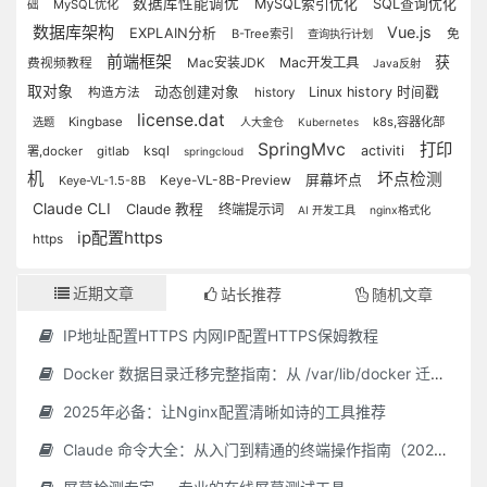
数据库性能调优
MySQL索引优化
SQL查询优化
MySQL优化
础
数据库架构
Vue.js
EXPLAIN分析
B-Tree索引
免
查询执行计划
前端框架
获
Mac安装JDK
Mac开发工具
费视频教程
Java反射
取对象
动态创建对象
Linux history 时间戳
构造方法
history
license.dat
Kingbase
k8s,容器化部
选题
人大金仓
Kubernetes
SpringMvc
打印
ksql
activiti
署,docker
gitlab
springcloud
机
坏点检测
Keye-VL-8B-Preview
屏幕坏点
Keye-VL-1.5-8B
Claude CLI
Claude 教程
终端提示词
AI 开发工具
nginx格式化
ip配置https
https
近期文章
站长推荐
随机文章
IP地址配置HTTPS 内网IP配置HTTPS保姆教程
Docker 数据目录迁移完整指南：从 /var/lib/docker 迁移到自定义路径
2025年必备：让Nginx配置清晰如诗的工具推荐
Claude 命令大全：从入门到精通的终端操作指南（2025 最新）