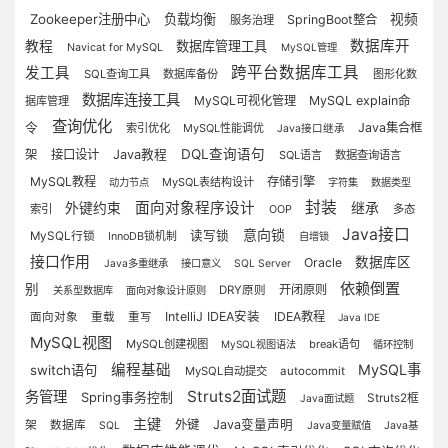
Zookeeper注册中心
负载均衡
视频
SpringBoot整合
服务治理
数据库开
教程
数据库管理工具
Navicat for MySQL
MySQL管理
跨平台数据库工具
发工具
SQL查询工具
数据库备份
图形化数
数据库连接工具
MySQL可视化管理
MySQL explain命
据库管理
查询优化
令
Java集合框
索引优化
MySQL性能调优
Java接口继承
DQL查询语句
架
接口设计
Java教程
SQL语言
数据查询语言
MySQL教程
存储引擎
MySQL表结构设计
动力节点
字符集
数据类型
封装
面向对象程序设计
继承
外键约束
索引
OOP
多态
Java接口
意向锁
读写锁
MySQL行锁
InnoDB锁机制
自增锁
接口作用
数据库区
Oracle
Java多重继承
接口意义
SQL Server
依赖倒置
别
开闭原则
DRY原则
关系型数据库
面向对象设计原则
IntelliJ IDEA安装
IDEA教程
面向对象
重载
重写
Java IDE
MySQL视图
MySQL创建视图
break语句
MySQL视图语法
循环控制
编程基础
MySQL事
switch语句
MySQL自动提交
autocommit
Struts2面试题
务管理
Spring事务控制
Struts2框
Java面试题
主键
外键
Java变量声明
架
数据库
SQL
Java变量赋值
Java基