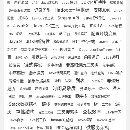
JDK14新特性
Java培训
内存溢出
Java虚拟机
模式匹配
理
JRE
Hadoop环境搭建
安装JDK
记录类型
Switch表达式
Linux
JDK8
Stream API
Java新特性
配置
Lambda表达式
Java SE
JavaFX
Java JDK工具
JDK 1.8
Java编程
Java开发工具
8
配置环境变量
macOS
命令行
Java版本
系统偏好
JDK版本
Java 9
JDK9新特性
HTTP客户端
JDK10
模块化系统
JShell
不可修改集合
链
新特性
局部变量类型推断
Optional.orElseThrow
表
数据结构
函数递归
Java递归
删除节点
递归调用
递归算法
链式存储
非递归遍历二叉树
顺序存储
线性表
先序遍历
中序遍历
后序遍历
Java代码实现
DNS解析
递归查询
迭代查询
列表
抽象数据类型
非递归
网络性能
队列
堆栈
二叉树遍历
时间复杂度
插入
遍历
算法分析
递归函数
初始化
前序遍历
顺序栈
栈
删除
后进先出
堆栈数据结构
查找
Java数据结构
链栈
遍
Stack数据结构
树
数据结构算法
栈的应用
二叉树
历
存储结构
二叉搜索树
查找效率
Java学习
完全二叉树
Java学习路线
Java自学
Java找工作
Java框架
JavaSE基础
微服务架构
RPC远程调用
分布式服务
Java Dubbo框架