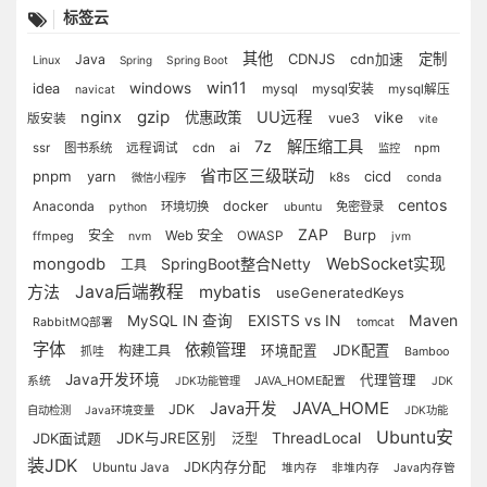
标签云
其他
CDNJS
定制
Java
cdn加速
Linux
Spring
Spring Boot
win11
windows
idea
mysql
mysql安装
mysql解压
navicat
gzip
nginx
UU远程
优惠政策
vike
vue3
版安装
vite
7z
解压缩工具
ai
ssr
图书系统
远程调试
cdn
npm
监控
省市区三级联动
pnpm
yarn
cicd
k8s
conda
微信小程序
centos
Anaconda
docker
环境切换
ubuntu
免密登录
python
ZAP
Burp
安全
Web 安全
ffmpeg
OWASP
nvm
jvm
WebSocket实现
mongodb
SpringBoot整合Netty
工具
方法
Java后端教程
mybatis
useGeneratedKeys
EXISTS vs IN
Maven
MySQL IN 查询
tomcat
RabbitMQ部署
字体
依赖管理
JDK配置
构建工具
环境配置
抓哇
Bamboo
Java开发环境
代理管理
系统
JDK功能管理
JAVA_HOME配置
JDK
JAVA_HOME
Java开发
JDK
自动检测
Java环境变量
JDK功能
Ubuntu安
ThreadLocal
JDK面试题
JDK与JRE区别
泛型
装JDK
JDK内存分配
Ubuntu Java
堆内存
非堆内存
Java内存管