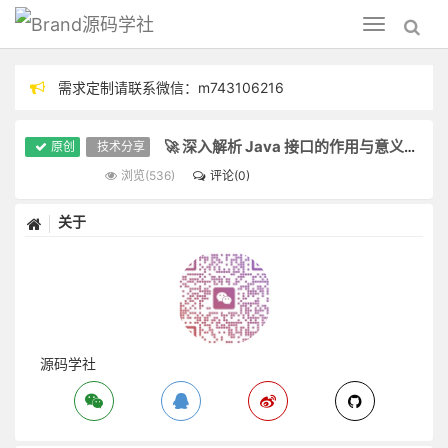
源码学社
Toggle
navigation
需求定制请联系微信：m743106216
分享技术，毕设指导
🚀 深入解析 Java 接口的作用与意义：学生初学者指南
原创
技术分享
浏览(536)
评论(0)
关于
源码学社