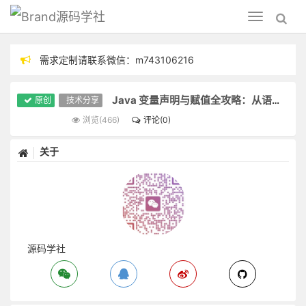
源码学社
Toggle
navigation
需求定制请联系微信：m743106216
分享技术，毕设指导
Java 变量声明与赋值全攻略：从语法基础到实践案例
原创
技术分享
浏览(466)
评论(0)
关于
源码学社