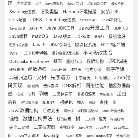
理
内存溢出
Java培训
Java虚拟机
JDK14新特性
JRE
模式匹配
安装JDK
记录类型
Hadoop环境搭建
Switch表达式
JDK8
Lambda表达式
Linux配置
Java新特性
Stream API
Java开发工具
Java JDK工具
JavaFX
JDK 1.8
Java SE 8
macOS
Java编程
Java版本
系统偏好
JDK版本
命令行
Java 9
模块化系统
HTTP客户端
JDK9新特性
配置环境变量
不可修改集合
JDK10新特性
JShell
局部变量类型推断
递归调用
链表
数据结构
Optional.orElseThrow
删除节点
函数递归
顺序存储
链式存储
递归算法
Java递归
线性表
先序遍历
Java代
非递归遍历二叉树
中序遍历
后序遍历
码实现
DNS解析
网络性能
抽象数据类
迭代查询
递归查询
列表
型
递归
队列
二叉树遍历
非递归遍历
堆栈
前序遍历
函数
初始化
查找
插入
栈
时间复杂度
算法分析
删除
Java数据结构
后进先出
堆栈数据结构
Stack数据结构
顺序栈
链栈
数据结构算法
树
栈的应用
遍历
二叉树
存储结构
二叉搜索树
完全二叉树
查找效率
Java找工
Java学习
Java自学
Java框架
Java学习路线
作
JavaSE基础
Java Dubbo框架
分布式服