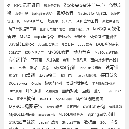
Zookeeper注册中心
RPC远程调用
负载均
务
微服务架构
衡
视频教程
Navicat for MySQL
服务治理
SpringBoot整合
数据库
SQL查询工具
MySQL管理
数据库开发工具
数据库备份
管理工具
MySQL可视化
跨平台数据库工具
图形化数据库管理
数据库连接工具
管理
MySQL explain命令
MySQL性能调优
查询优化
索引优化
Java接口继承
DQL查询语句
Java教程
Java集合框架
接口设计
动力节点
MySQL教程
SQL语言
数据查询语言
MySQL表结构设计
存储引擎
字符集
外键约束
面向对象程序设计
索引
数据类型
读写锁
继承
MySQL行锁
多态
InnoDB锁机制
封装
OOP
接口意义
自增锁
Java接口
接口作用
意向锁
Java多重继承
SQL Server
数据库区别
关系型数据库
Oracle
面向对象设计原则
开闭原则
面向对象
重载
重写
DRY原则
依赖倒置
IntelliJ IDEA
IDEA教程
MySQL创建视图
Java IDE
安装
MySQL视图
MySQL视图语法
switch语句
break语句
循环控制
编程基础
Spring事务控制
MySQL自动提交
MySQL事务管理
autocommit
Struts2面试题
主键
数据库
Java面试题
Struts2框架
SQL