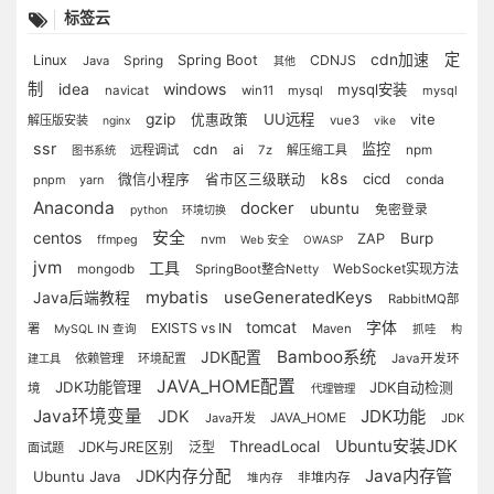
标签云
定
Spring Boot
cdn加速
Linux
CDNJS
Java
Spring
其他
制
idea
windows
mysql安装
navicat
win11
mysql
mysql
gzip
UU远程
vite
优惠政策
解压版安装
vue3
nginx
vike
ssr
监控
cdn
ai
远程调试
7z
解压缩工具
npm
图书系统
k8s
cicd
微信小程序
省市区三级联动
conda
pnpm
yarn
Anaconda
docker
ubuntu
免密登录
python
环境切换
centos
安全
Burp
ZAP
ffmpeg
nvm
Web 安全
OWASP
jvm
工具
WebSocket实现方法
mongodb
SpringBoot整合Netty
mybatis
useGeneratedKeys
Java后端教程
RabbitMQ部
tomcat
字体
EXISTS vs IN
署
Maven
MySQL IN 查询
抓哇
构
Bamboo系统
JDK配置
依赖管理
环境配置
Java开发环
建工具
JAVA_HOME配置
JDK功能管理
JDK自动检测
境
代理管理
Java环境变量
JDK功能
JDK
JAVA_HOME
Java开发
JDK
Ubuntu安装JDK
ThreadLocal
JDK与JRE区别
泛型
面试题
Java内存管
JDK内存分配
Ubuntu Java
非堆内存
堆内存