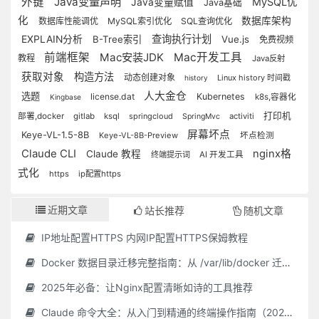
外键
Java变量声明
MySQL优
Java变量赋值
Java基础
化
数据库架构
数据库性能调优
MySQL索引优化
SQL查询优化
查询执行计划
EXPLAIN分析
B-Tree索引
Vue.js
免费视频
前端框架
Mac安装JDK
Mac开发工具
教程
Java反射
获取对象
构造方法
动态创建对象
Linux history 时间戳
history
人大金仓
选题
license.dat
Kubernetes
k8s,容器化
Kingbase
打印机
部署,docker
gitlab
ksql
springcloud
activiti
SpringMvc
屏幕坏点
Keye-VL-1.5-8B
Keye-VL-8B-Preview
坏点检测
Claude CLI
nginx格
Claude 教程
终端提示词
AI 开发工具
式化
https
ip配置https
近期文章
站长推荐
随机文章
IP地址配置HTTPS 内网IP配置HTTPS保姆教程
Docker 数据目录迁移完整指南：从 /var/lib/docker 迁移到自定义路径
2025年必备：让Nginx配置清晰如诗的工具推荐
Claude 命令大全：从入门到精通的终端操作指南（2025 最新）