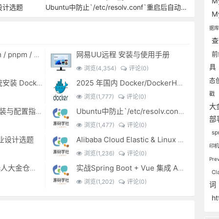
M
设计选题
Ubuntu中防止`/etc/resolv.conf`重启后自动还原的三种方法
M
据
查
网易UU远程 安装与使用手册
2025 年最新国内 npm / pnpm / Yarn 镜像源设置指南
前
具
)
浏览(4,354)
评论(0)
态
2025最新Ubuntu 系统安装 Docker：学生初学者指南
2025 年国内 Docker/DockerHub 镜像源加速列表（7 月 28 日更新 · 长期维护）
戳
浏览(1,777)
评论(0)
大
独一无二的 Maven 安装与配置指南
Ubuntu中防止`/etc/resolv.conf`重启后自动还原的三种方法
部署
浏览(1,477)
评论(0)
sp
毕业设计选题
Alibaba Cloud Elastic & Linux CentOS 7 安装字体库 & 中文字体
印
浏览(1,236)
评论(0)
Pre
Alibaba Cloud Elastic人大金仓数据库更换license.dat许可证
实战Spring Boot + Vue 集成 Activiti 工作流引擎 | 双模式简单 & 自定义审批平台
Cl
浏览(1,202)
评论(0)
词
h