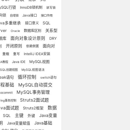
ySQL行锁
InnoDB锁机制
读写锁
向锁
Java接口
自增锁
接口作用
ava多重继承
SQL
接口意义
关系型
rver
数据库区别
Oracle
据库
面向对象设计原则
DRY
开闭原则
面向对
则
依赖倒置
重载
IntelliJ IDEA安装
重写
MySQL视图
Java IDE
DEA教程
ySQL创建视图
MySQL视图语法
循环控制
reak语句
switch语句
编程基础
MySQL自动提交
MySQL事务管理
tocommit
Struts2面试题
ring事务控制
ava面试题
数据
Struts2框架
库
主键
Java变量
SQL
外键
明
Java基础
Java变量赋值