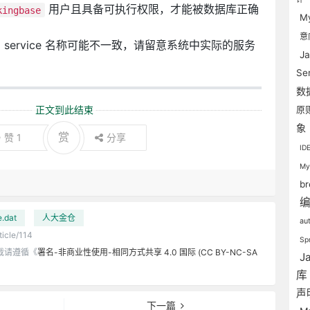
用户且具备可执行权限，才能被数据库正确
kingbase
M
意
 service 名称可能不一致，请留意系统中实际的服务
J
Se
数
正文到此结束
原
象
赏
赞
1
分享
I
M
b
e.dat
人大金仓
au
ticle/114
Sp
载请遵循《
署名-非商业性使用-相同方式共享 4.0 国际 (CC BY-NC-SA
J
声
下一篇