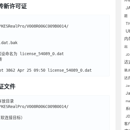
环
上传新许可证
J
题
T
/KESRealPro/V008R006C009B0014/

U
内
dat.bak

出
为 license_54089_0.dat

J


达
装J
达
可证文件
Ja
J
存放目录

m
/KESRealPro/V008R006C009B0014/

系
J
t（软连接目标）

客