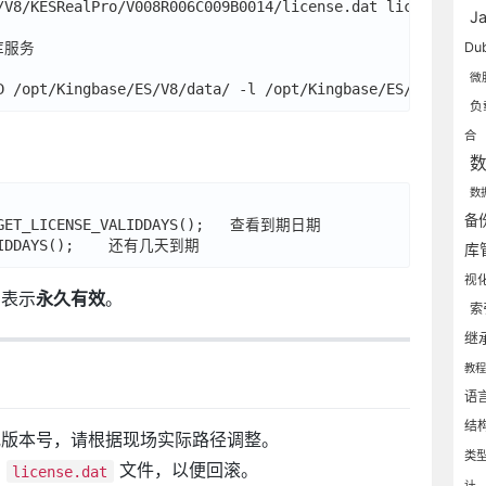
/V8/KESRealPro/V008R006C009B0014/license.dat license.dat

J
服务

Du
微
负
合
数
备
 GET_LICENSE_VALIDDAYS();   查看到期日期

库
视
则表示
永久有效
。
索
继
教
语
结
或版本号，请根据现场实际路径调整。
类
的
文件，以便回滚。
license.dat
计