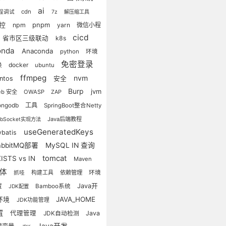
ai
cdn
程调试
7z
解压缩工具
pnpm
监控
npm
yarn
微信小程
cicd
省市区三级联动
k8s
onda
Anaconda
python
环境
免密登录
docker
换
ubuntu
ffmpeg
nvm
entos
安全
Burp
jvm
eb 安全
OWASP
ZAP
工具
ongodb
SpringBoot整合Netty
Java后端教程
ebSocket实现方法
useGeneratedKeys
batis
abbitMQ部署
MySQL IN 查询
tomcat
ISTS vs IN
Maven
字体
依赖管理
环境
抓哇
构建工具
Java开
置
Bamboo系统
JDK配置
JAVA_HOME
环境
JDK功能管理
置
代理管理
JDK自动检测
Java
Java开发