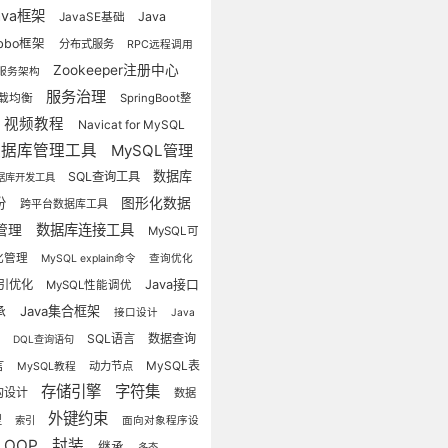
ava框架
Java
JavaSE基础
bbo框架
分布式服务
RPC远程调用
Zookeeper注册中心
服务架构
服务治理
载均衡
SpringBoot整
视频教程
Navicat for MySQL
数据库管理工具
MySQL管理
数据库
SQL查询工具
据库开发工具
份
图形化数据
跨平台数据库工具
数据库连接工具
管理
MySQL可
化管理
MySQL explain命令
查询优化
引优化
Java接口
MySQL性能调优
Java集合框架
承
接口设计
Java
SQL语言
数据查询
程
DQL查询语句
言
MySQL表
动力节点
MySQL教程
存储引擎
字符集
构设计
数据
外键约束
型
索引
面向对象程序设
OOP
封装
继承
多态