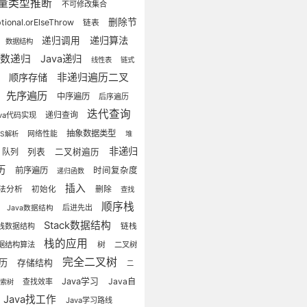
量类型推断
不可修改集合
删除节
tional.orElseThrow
链表
递归算法
递归调用
数据结构
函数递归
Java递归
线性表
链式
顺序存储
非递归遍历二叉
储
先序遍历
中序遍历
后序遍历
迭代查询
递归查询
ava代码实现
抽象数据类型
网络性能
NS解析
堆
非递归
队列
列表
二叉树遍历
历
前序遍历
时间复杂度
递归函数
插入
法分析
删除
初始化
查找
顺序栈
栈
后进先出
Java数据结构
Stack数据结构
栈数据结构
链栈
栈的应用
据结构算法
树
二叉树
完全二叉树
遍历
存储结构
二
Java学习
Java自
查找效率
搜索树
Java找工作
Java学习路线