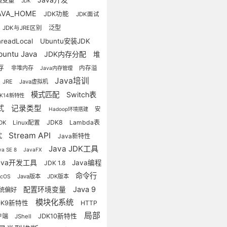
境变量
JDK
AVA_HOME
JDK功能
JDK面试
泛型
JDK与JRE区别
hreadLocal
Ubuntu安装JDK
buntu Java
JDK内存分配
堆
存
非堆内存
内存溢
Java内存管理
Java培训
JRE
Java虚拟机
模式匹配
Switch表
DK14新特性
式
记录类型
安
Hadoop环境搭建
JDK8
Lambda表
DK
Linux配置
Stream API
式
Java新特性
Java JDK工具
va SE 8
JavaFX
ava开发工具
Java编程
JDK 1.8
命令行
Java版本
JDK版本
acOS
配置环境变量
Java 9
统偏好
模块化系统
DK9新特性
HTTP
局部
户端
JDK10新特性
JShell