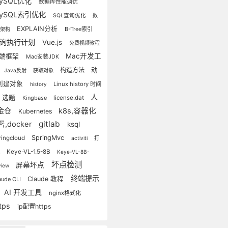
ySQL优化
数据库性能调优
ySQL索引优化
SQL查询优化
数
EXPLAIN分析
B-Tree索引
库架构
询执行计划
Vue.js
免费视频教程
Mac开发工
端框架
Mac安装JDK
构造方法
动
Java反射
获取对象
创建对象
Linux history 时间
history
人
选题
Kingbase
license.dat
金仓
k8s,容器化
Kubernetes
gitlab
,docker
ksql
SpringMvc
ringcloud
activiti
打
Keye-VL-1.5-8B
机
Keye-VL-8B-
坏点检测
屏幕坏点
view
终端提示
Claude 教程
aude CLI
AI 开发工具
nginx格式化
ttps
ip配置https