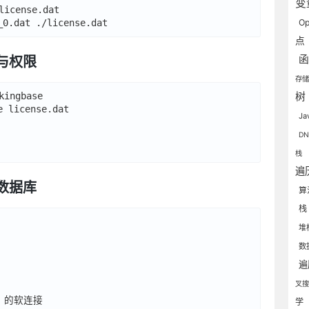
变
ense.dat

Op
点
户与权限
存
gbase

树
 license.dat

J
D
栈
遍
启数据库
算
堆
数
叉
 的软连接

学