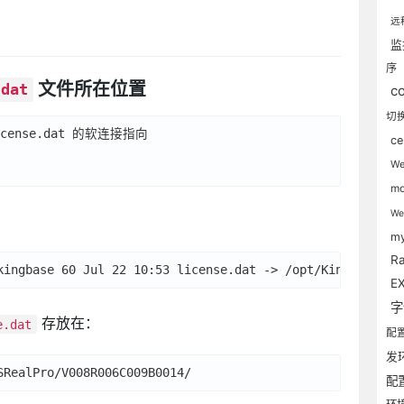
远
序
文件所在位置
.dat
c
切
ense.dat 的软连接指向

c
W
m
W
my
R
EX
存放在：
e.dat
配
发
配