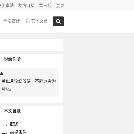
关于本站
友情链接
留言板
登录
环境搭建
其他文章
说给你听
若似月轮终皎洁，不辞冰雪为
卿热。
本文目录
一、概述
二、前提条件