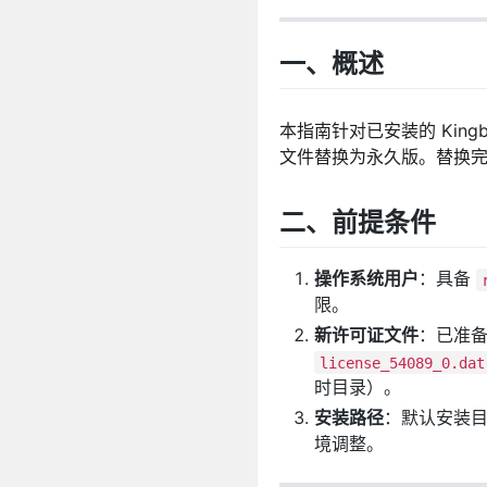
一、概述
本指南针对已安装的 Kingb
文件替换为永久版。替换
二、前提条件
操作系统用户
：具备
限。
新许可证文件
：已准
license_54089_0.dat
时目录）。
安装路径
：默认安装
境调整。