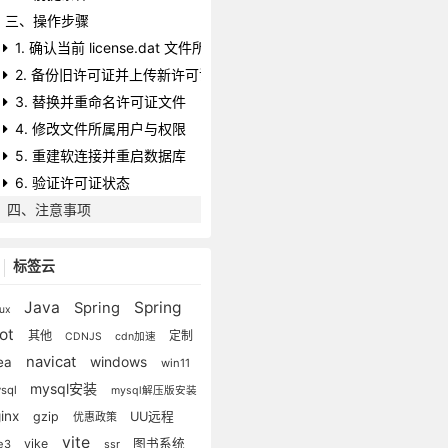
三、操作步骤
1. 确认当前 license.dat 文件所在位置
2. 备份旧许可证并上传新许可证
3. 替换并重命名许可证文件
4. 修改文件所属用户与权限
5. 重建软连接并重启数据库
6. 验证许可证状态
四、注意事项
标签云
Java
Spring
Spring
nux
ot
其他
定制
CDNJS
cdn加速
navicat
windows
dea
win11
mysql安装
sql
mysql解压版安装
ginx
gzip
UU远程
优惠政策
vite
vike
图书系统
e3
ssr