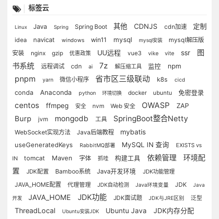
标签云
其他
CDNJS
Java
定制
Spring Boot
cdn加速
Linux
Spring
navicat
mysql
idea
win11
mysql解压版
windows
mysql安装
图
UU远程
ssr
安装
nginx
gzip
vue3
优惠政策
vike
vite
书系统
7z
npm
远程调试
cdn
监控
解压缩工具
ai
pnpm
省市区三级联动
微信小程序
k8s
yarn
cicd
conda
Anaconda
免密登录
docker
ubuntu
python
环境切换
centos
OWASP
ffmpeg
ZAP
nvm
安全
Web 安全
mongodb
SpringBoot整合Netty
Burp
jvm
工具
mybatis
WebSocket实现方法
Java后端教程
useGeneratedKeys
MySQL IN 查询
EXISTS vs
RabbitMQ部署
依赖管理
环境配
Maven
tomcat
字体
构建工具
IN
抓哇
置
Bamboo系统
Java开发环境
JDK配置
JDK功能管理
JAVA_HOME配置
JDK
代理管理
JDK自动检测
Java环境变量
Java
JDK功能
JAVA_HOME
JDK面试题
泛型
开发
JDK与JRE区别
ThreadLocal
Ubuntu Java
JDK内存分配
Ubuntu安装JDK