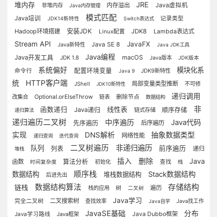
堆内存
JRE
内存溢出
Java虚拟机
非堆内存
Java内存管理
模式匹配
Java培训
记录类型
JDK14新特性
Switch表达式
安装JDK
Hadoop环境搭建
JDK8
Lambda表达式
Linux配置
Stream API
JavaFX
Java SE 8
Java新特性
Java JDK工具
Java编程
Java开发工具
macOS
JDK 1.8
Java版本
JDK版本
系统偏好
模块化系
配置环境变量
命令行
JDK9新特性
Java 9
HTTP客户端
统
局部变量类型推断
JShell
不可修
JDK10新特性
递归调用
Optional.orElseThrow
改集合
链表
删除节点
数据结构
非
线性表
函数递归
Java递归
顺序存储
链式存储
递归算法
递归遍历二叉树
Java代码
中序遍历
先序遍历
后序遍历
实现
DNS解析
抽象数据类型
网络性能
递归查询
迭代查询
二叉树遍历
非递归遍历
队列
前序遍历
列表
递归
堆栈
删除
插入
Java
函数
算法分析
初始化
查找
时间复杂度
栈
顺序栈
数据结构
Stack数据结构
堆栈数据结构
后进先出
数据结构算法
存储结构
链栈
遍历
栈的应用
树
二叉树
Java学习
二叉搜索树
完全二叉树
查找效率
Java找工作
Java自学
JavaSE基础
分布
Java Dubbo框架
Java学习路线
Java框架