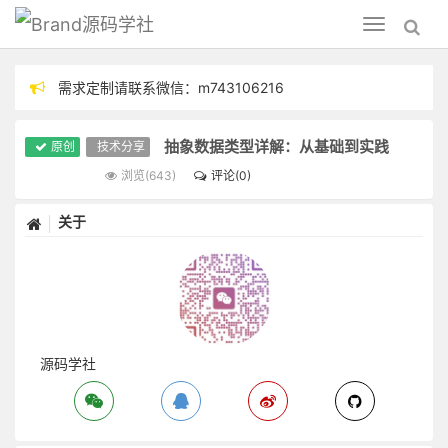
源码学社
Toggle
navigation
需求定制请联系微信：m743106216
分享技术，毕设指导
抽象数据类型详解：从基础到实践
原创
技术分享
浏览(643)
评论(0)
关于
源码学社