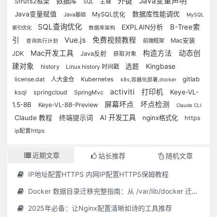
外键
Java变量声明
数据库
Struts2框架
SQL
主键
数据库性能调优
Java变量赋值
MySQL优化
Java基础
MySQL
SQL查询优化
B-Tree索
EXPLAIN分析
索引优化
数据库架构
Vue.js
引
免费视频教程
Mac安装
前端框架
查询执行计划
Mac开发工具
构造方法
动态创
JDK
Java反射
获取对象
建对象
Kingbase
选题
history
Linux history 时间戳
gitlab
license.dat
人大金仓
Kubernetes
k8s,容器化部署,docker
activiti
打印机
Keye-VL-
ksql
springcloud
SpringMvc
屏幕坏点
坏点检测
1.5-8B
Keye-VL-8B-Preview
Claude CLI
终端提示词
AI 开发工具
Claude 教程
nginx格式化
https
ip配置https
近期文章
站长推荐
随机文章
IP地址配置HTTPS 内网IP配置HTTPS保姆教程
Docker 数据目录迁移完整指南：从 /var/lib/docker 迁移到自定义路径
2025年必备：让Nginx配置清晰如诗的工具推荐