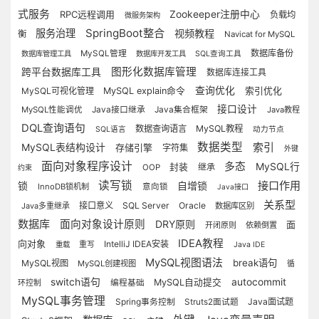
式服务
Zookeeper注册中心
RPC远程调用
负载均
微服务架构
SpringBoot整合
服务治理
视频教程
衡
Navicat for MySQL
数据库备份
MySQL管理
数据库管理工具
数据库开发工具
SQL查询工具
图形化数据库管理
跨平台数据库工具
数据库连接工具
查询优化
索引优化
MySQL可视化管理
MySQL explain命令
接口设计
Java接口继承
Java集合框架
MySQL性能调优
Java教程
DQL查询语句
数据查询语言
MySQL教程
SQL语言
动力节点
数据类型
MySQL表结构设计
索引
存储引擎
字符集
外键
面向对象程序设计
多态
MySQL行
封装
继承
OOP
约束
读写锁
接口作用
锁
自增锁
InnoDB锁机制
意向锁
Java接口
关系型
接口意义
SQL Server
Oracle
Java多重继承
数据库区别
数据库
面向对象设计原则
DRY原则
面
开闭原则
依赖倒置
IDEA教程
向对象
IntelliJ IDEA安装
重写
重载
Java IDE
MySQL视图语法
break语句
MySQL视图
MySQL创建视图
循
switch语句
autocommit
MySQL自动提交
环控制
编程基础
MySQL事务管理
Java面试题
Spring事务控制
Struts2面试题