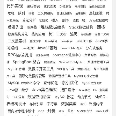
代码实现
递归查询
迭代查询
DNS解析
网络性能
抽象数据类型
队列
递归函数
堆栈
二叉树遍历
非递归遍历
时
列表
前序遍历
算法分析
插入
删除
间复杂度
栈
初始化
查找
Java数据结构
堆栈数据结构
链栈
后进先出
顺序栈
Stack数据结构
树
数据结构算法
二叉树
遍历
栈的应用
存储结构
完全二叉树
Java学
二叉搜索树
查找效率
Java学习
Java自学
Java找工作
习路线
JavaSE基础
分布式服务
Java框架
Java Dubbo框架
RPC远程调用
Zookeeper注册中心
负载均衡
服务治
微服务架构
SpringBoot整合
理
Navicat for MySQL
数据库管理工具
视频教程
数据库开发工具
MySQL管理
SQL查询工具
跨平台数据
数据库备份
图形化数据库管理
数据库连接工具
库工具
MySQL可视化管理
索引优化
MySQL explain命令
查询优化
MySQL性能调优
Java集合框架
接口设计
Java接口继承
DQL查询语
Java教程
MySQL
数据查询语言
MySQL教程
动力节点
句
SQL语言
表结构设计
数据类型
字符集
外键约束
存储引擎
索引
封装
面向对象程序设计
多态
MySQL行锁
InnoDB锁
OOP
继承