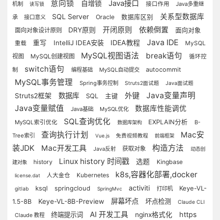
意向锁
Java接口
自增锁
机制
接口作用
Java多重继
读写锁
SQL Server
关系型数据库
Oracle
数据库区别
承
接口意义
依赖倒置
开闭原则
DRY原则
面向对象设计原则
面向对象
Java IDE
IDEA教程
重写
IntelliJ IDEA安装
MySQL
重载
MySQL视图语法
break语句
视图
MySQL创建视图
循环控
switch语句
autocommit
制
编程基础
MySQL自动提交
MySQL事务管理
Spring事务控制
Struts2面试题
Java面试题
外键
Java变量声明
数据库
Struts2框架
SQL
主键
Java变量赋值
数据库性能调优
Java基础
MySQL优化
SQL查询优化
EXPLAIN分析
MySQL索引优化
B-
数据库架构
查询执行计划
Mac安
Tree索引
Vue.js
免费视频教程
前端框架
装JDK
Mac开发工具
构造方法
获取对象
Java反射
动态创
Linux history 时间戳
选题
history
Kingbase
建对象
k8s,容器化部署,docker
Kubernetes
人大金仓
license.dat
activiti
ksql
springcloud
Keye-VL-
打印机
gitlab
SpringMvc
屏幕坏点
Keye-VL-8B-Preview
坏点检测
1.5-8B
Claude CLI
AI 开发工具
https
终端提示词
nginx格式化
Claude 教程