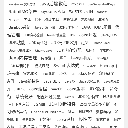
Java后端教程
mybatis
useGeneratedKeys
WebSocket实现方法
RabbitMQ部署
EXISTS vs IN
MySQL IN 查询
tomcat
字体
JDK配置
构建工具
依赖管理
Maven
环境配置
抓哇
代
JAVA_HOME配置
Bamboo系统
Java开发环境
JDK功能管理
理管理
Java开发
JDK自动检测
Java环境变量
JAVA_HOME
JDK
JDK功能
JDK与JRE区别
泛型
JDK面试题
ThreadLocal
JDK内存分配
堆内存
非堆内存
Ubuntu安装JDK
Ubuntu Java
Java内存管理
JRE
Java虚拟机
内存溢出
Java培训
Switch表达式
Hadoop环
JDK14新特性
模式匹配
记录类型
Stream
境搭建
安装JDK
Lambda表达式
JDK8
Linux配置
API
Java新特性
Java SE 8
JavaFX
Java JDK工具
Java开发工
Java编程
Java版本
JDK版本
命令
macOS
JDK 1.8
具
行
系统偏好
配置环境变量
JDK9新特性
模块化系统
Java 9
JDK10新特性
JShell
不
HTTP客户端
局部变量类型推断
可修改集合
递
链表
删除节点
数据结构
Optional.orElseThrow
线性表
归调用
函数递归
Java递归
链式存储
顺序
递归算法
Java
非递归遍历二叉树
存储
先序遍历
中序遍历
后序遍历