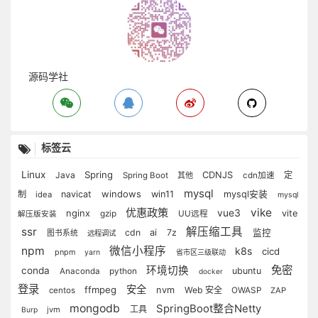
源码学社
标签云
Linux
Spring
Java
CDNJS
定
Spring Boot
其他
cdn加速
mysql
windows
win11
制
navicat
mysql安装
idea
mysql
优惠政策
vike
nginx
vue3
vite
gzip
UU远程
解压版安装
ssr
解压缩工具
cdn
ai
7z
监控
图书系统
远程调试
npm
微信小程序
k8s
cicd
pnpm
yarn
省市区三级联动
免密
环境切换
conda
ubuntu
Anaconda
python
docker
登录
安全
ffmpeg
nvm
Web 安全
centos
OWASP
ZAP
mongodb
SpringBoot整合Netty
工具
jvm
Burp