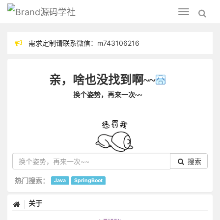
源码学社
Toggle
navigation
需求定制请联系微信：m743106216
分享技术，毕设指导
亲，啥也没找到啊~~
换个姿势，再来一次~~
搜索
热门搜索：
Java
SpringBoot
关于