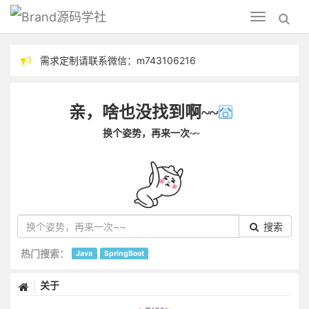
源码学社
Toggle
navigation
需求定制请联系微信：m743106216
分享技术，毕设指导
亲，啥也没找到啊~~
换个姿势，再来一次~~
搜索
热门搜索：
Java
SpringBoot
关于