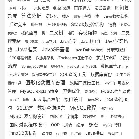
时间复
前序遍历
递归函数
列表
二叉树遍历
非递归遍历
队列
算法分析
杂度
初始化
插入
查找
栈
Java数据结构
删除
Stack数据结构
后进先出
链栈
顺序栈
堆栈数据结构
数据结
二叉树
存储结构
二叉
栈的应用
树
遍历
构算法
完全二叉树
搜索树
Java学习路
Java自学
Java找工作
Java学习
查找效率
Java框架
JavaSE基础
线
Java Dubbo框架
分布式服务
负载均衡
服务
微服务架构
Zookeeper注册中心
RPC远程调用
治理
数据库管理工具
SpringBoot整合
视频教程
Navicat for MySQL
SQL查询工具
数据库备份
MySQL管理
数据库开发工具
跨平台数
图形化数据库管理
数据库连接工具
MySQL可视化
据库工具
查询优化
MySQL explain命令
管理
MySQL性能调优
索引优化
接口设计
DQL查询语
Java集合框架
Java教程
Java接口继承
数据查询语言
MySQL教程
句
SQL语言
动力节点
MySQL表结构设计
字符集
数据类型
外键约束
存储引擎
索引
面向对象程序设计
多态
OOP
封装
继承
MySQL行锁
InnoDB锁机制
Java接口
意向锁
读写锁
自增锁
接口作用