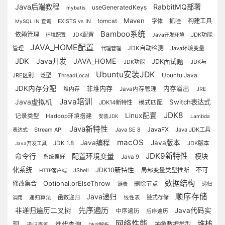
Java后端教程
RabbitMQ部署
useGeneratedKeys
mybatis
Maven
构建工具
tomcat
字体
抓哇
MySQL IN 查询
EXISTS vs IN
Bamboo系统
依赖管理
JDK配置
JDK功能
环境配置
Java开发环境
JAVA_HOME配置
JDK自动检测
管理
Java环境变量
代理管理
JDK
Java开发
JAVA_HOME
JDK面试题
JDK功能
JDK与
Ubuntu安装JDK
JRE区别
泛型
Ubuntu Java
ThreadLocal
JDK内存分配
非堆内存
内存溢出
Java内存管理
堆内存
JRE
Java培训
Java虚拟机
Switch表达式
模式匹配
JDK14新特性
JDK8
Linux配置
记录类型
Hadoop环境搭建
安装JDK
Lambda
Java新特性
JavaFX
Stream API
Java SE 8
Java JDK工具
表达式
macOS
Java编程
Java版本
JDK 1.8
JDK版本
Java开发工具
JDK9新特性
配置环境变量
命令行
模块
Java 9
系统偏好
化系统
JDK10新特性
不可
局部变量类型推断
HTTP客户端
JShell
数据结构
Optional.orElseThrow
修改集合
删除节点
链表
递归
顺序存储
Java递归
函数递归
链式存储
调用
递归算法
线性表
先序遍历
非递归遍历二叉树
Java代码实
中序遍历
后序遍历
网络性能
堆栈
现
迭代查询
抽象数据类型
递归查询
DNS解析