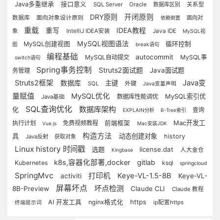
Java多重继承
接口意义
SQL Server
Oracle
数据库区别
关系型
DRY原则
开闭原则
数据库
面向对象设计原则
面向对
依赖倒置
重载
IDEA教程
重写
象
IntelliJ IDEA安装
Java IDE
MySQL视
MySQL视图语法
循环控制
MySQL创建视图
图
break语句
编程基础
autocommit
MySQL自动提交
MySQL事
switch语句
Spring事务控制
Struts2面试题
Java面试题
务管理
Struts2框架
数据库
Java变
主键
外键
SQL
Java变量声明
量赋值
MySQL优化
MySQL索引优
数据库性能调优
Java基础
SQL查询优化
数据库架构
化
查询
EXPLAIN分析
B-Tree索引
Mac开发工
执行计划
免费视频教程
前端框架
Vue.js
Mac安装JDK
构造方法
具
动态创建对象
history
Java反射
获取对象
Linux history 时间戳
选题
license.dat
人大金仓
Kingbase
k8s,容器化部署,docker
gitlab
Kubernetes
ksql
springcloud
SpringMvc
打印机
Keye-VL-1.5-8B
activiti
Keye-VL-
屏幕坏点
坏点检测
8B-Preview
Claude CLI
Claude 教程
https
AI 开发工具
nginx格式化
ip配置https
终端提示词