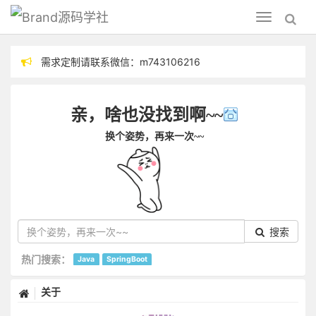
源码学社
Toggle
navigation
需求定制请联系微信：m743106216
分享技术，毕设指导
亲，啥也没找到啊~~
换个姿势，再来一次~~
搜索
热门搜索：
Java
SpringBoot
关于