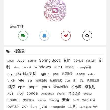
源码学社
标签云
Spring Boot
定
其他
Java
CDNJS
Linux
Spring
cdn加速
制
windows
mysql
win11
navicat
mysql安装
idea
nginx
mysql解压版安装
gzip
优惠政策
vue3
UU远程
vike
ai
vite
ssr
7z
远程调试
cdn
图书系统
解压缩工具
监控
pnpm
yarn
npm
省市区三级联动
微信小程序
k8s
conda
cicd
Anaconda
环境切换
docker
python
ubuntu
安全
免密登录
nvm
Web 安全
ffmpeg
centos
jvm
工具
OWASP
Burp
mongodb
ZAP
SpringBoot整合