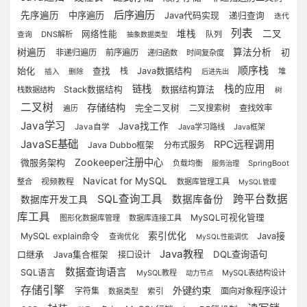
后序遍历
先序遍历
中序遍历
Java代码实现
递归查询
迭代
列表
堆栈
二叉
网络性能
队列
DNS解析
查询
抽象数据类型
树遍历
算法分析
初
非递归遍历
前序遍历
递归函数
时间复杂度
顺序栈
始化
查找
栈
Java数据结构
堆
插入
删除
后进先出
链栈
栈的应用
数据结构算法
Stack数据结构
栈数据结构
树
二叉树
存储结构
完全二叉树
二叉搜索树
查找效率
遍历
Java学习
Java找工作
Java自学
Java学习路线
Java框架
JavaSE基础
RPC远程调用
Java Dubbo框架
分布式服务
Zookeeper注册中心
微服务架构
负载均衡
SpringBoot
服务治理
Navicat for MySQL
视频教程
整合
数据库管理工具
MySQL管理
SQL查询工具
跨平台数据
数据库备份
数据库开发工具
库工具
MySQL可视化管理
图形化数据库管理
数据库连接工具
索引优化
Java接
MySQL explain命令
查询优化
MySQL性能调优
Java教程
口继承
DQL查询语句
Java集合框架
接口设计
数据查询语言
SQL语言
MySQL教程
MySQL表结构设计
动力节点
存储引擎
外键约束
字符集
面向对象程序设计
数据类型
索引