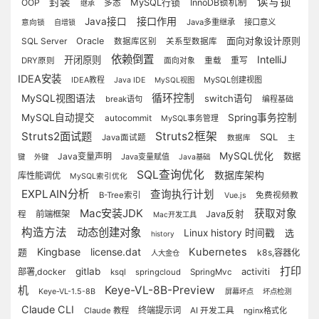
读写锁
封装
MySQL行锁
OOP
InnoDB锁机制
多态
继承
接口作用
Java接口
Java多重继承
接口意义
意向锁
自增锁
面向对象设计原则
SQL Server
Oracle
数据库区别
关系型数据库
依赖倒置
IntelliJ
开闭原则
重写
DRY原则
重载
面向对象
IDEA安装
IDEA教程
MySQL创建视图
Java IDE
MySQL视图
MySQL视图语法
循环控制
switch语句
break语句
编程基础
MySQL自动提交
Spring事务控制
autocommit
MySQL事务管理
Struts2面试题
Struts2框架
SQL
Java面试题
数据库
主
MySQL优化
Java变量声明
数据
Java变量赋值
键
外键
Java基础
SQL查询优化
数据库架构
库性能调优
MySQL索引优化
EXPLAIN分析
查询执行计划
B-Tree索引
Vue.js
免费视频教
Mac安装JDK
获取对象
前端框架
Java反射
程
Mac开发工具
构造方法
动态创建对象
Linux history 时间戳
选
history
Kingbase
license.dat
Kubernetes
题
k8s,容器化
人大金仓
打印
gitlab
activiti
部署,docker
ksql
springcloud
SpringMvc
机
Keye-VL-8B-Preview
Keye-VL-1.5-8B
屏幕坏点
坏点检测
Claude CLI
终端提示词
Claude 教程
AI 开发工具
nginx格式化