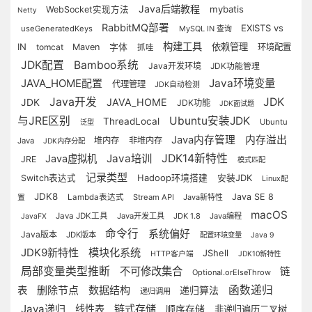
Java后端教程
mybatis
WebSocket实现方法
Netty
RabbitMQ部署
EXISTS vs
useGeneratedKeys
MySQL IN 查询
构建工具
IN
字体
依赖管理
tomcat
Maven
环境配置
抓哇
JDK配置
Bamboo系统
Java开发环境
JDK功能管理
JAVA_HOME配置
Java环境变量
代理管理
JDK自动检测
Java开发
JDK
JAVA_HOME
JDK
JDK功能
JDK面试题
与JRE区别
Ubuntu安装JDK
ThreadLocal
Ubuntu
泛型
Java内存管理
内存溢出
堆内存
非堆内存
Java
JDK内存分配
Java培训
JDK14新特性
Java虚拟机
JRE
模式匹配
记录类型
Hadoop环境搭建
Switch表达式
安装JDK
Linux配
JDK8
Java SE 8
Lambda表达式
Stream API
Java新特性
置
macOS
Java JDK工具
Java开发工具
JDK 1.8
Java编程
JavaFX
命令行
系统偏好
Java版本
JDK版本
配置环境变量
Java 9
JDK9新特性
模块化系统
JShell
HTTP客户端
JDK10新特性
局部变量类型推断
不可修改集合
链
Optional.orElseThrow
删除节点
数据结构
函数递归
表
递归算法
递归调用
Java递归
链式存储
线性表
顺序存储
非递归遍历二叉树