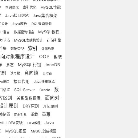
令
MySQL性能
索引优化
查询优化
优
Java接口继承
Java集合框架
Java教程
口设计
DQL查询语句
MySQL教程
QL语言
数据查询语言
力节点
MySQL表结构设计
存储引擎
索引
符集
数据类型
外键约束
面向对象程序设计
OOP
封装
MySQL行锁
InnoDB
多态
承
意向锁
机制
读写锁
自增锁
接口作用
Java多重继承
ava接口
数
口意义
SQL Server
Oracle
面向对
库区别
关系型数据库
设计原则
DRY原则
开闭原则
重写
赖倒置
重载
面向对象
Java
telliJ IDEA安装
IDEA教程
E
MySQL视图
MySQL创建视图