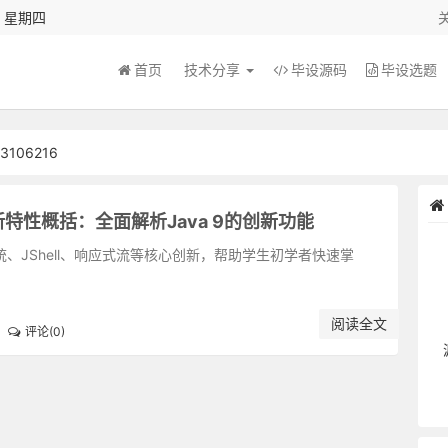
秒 星期四
首页
技术分享
毕设源码
毕设选题
106216
9新特性概括：全面解析Java 9的创新功能
化系统、JShell、响应式流等核心创新，帮助学生初学者快速掌
阅读全文
评论(0)