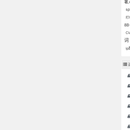
署,
sp
打
8B
Cl
ip