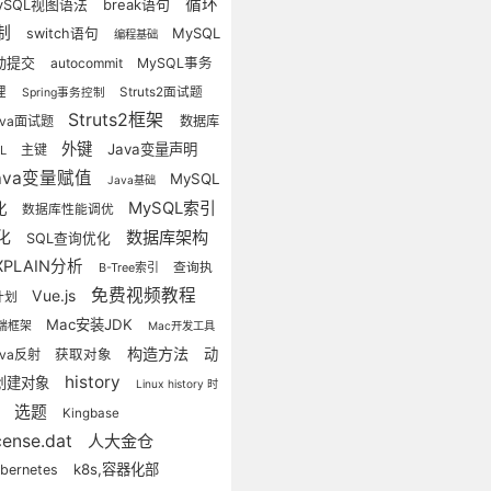
循环
break语句
ySQL视图语法
制
MySQL
switch语句
编程基础
动提交
autocommit
MySQL事务
理
Struts2面试题
Spring事务控制
Struts2框架
ava面试题
数据库
外键
Java变量声明
主键
QL
ava变量赋值
MySQL
Java基础
MySQL索引
化
数据库性能调优
数据库架构
化
SQL查询优化
XPLAIN分析
查询执
B-Tree索引
免费视频教程
Vue.js
计划
Mac安装JDK
端框架
Mac开发工具
构造方法
动
ava反射
获取对象
history
创建对象
Linux history 时
选题
Kingbase
戳
icense.dat
人大金仓
k8s,容器化部
bernetes