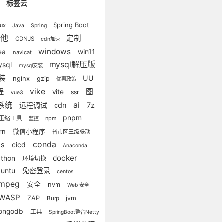
标签云
Spring Boot
nux
Java
Spring
其他
定制
CDNJS
cdn加速
windows
win11
dea
navicat
mysql解压版
ysql
mysql安装
装
UU
nginx
gzip
优惠政策
vike
程
图
vite
ssr
vue3
ai
系统
cdn
7z
远程调试
pnpm
压缩工具
npm
监控
arn
微信小程序
省市区三级联动
conda
8s
cicd
Anaconda
docker
ython
环境切换
buntu
免密登录
centos
fmpeg
安全
nvm
Web 安全
WASP
ZAP
jvm
Burp
ongodb
工具
SpringBoot整合Netty