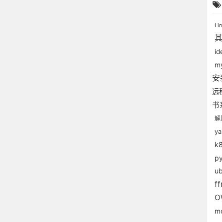
Li
i
m
安
远
书
解
y
k
p
u
f
O
m