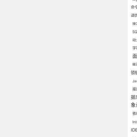
命
调
接
S
动
字
继
锁
J
接
据
象
依
In
ID