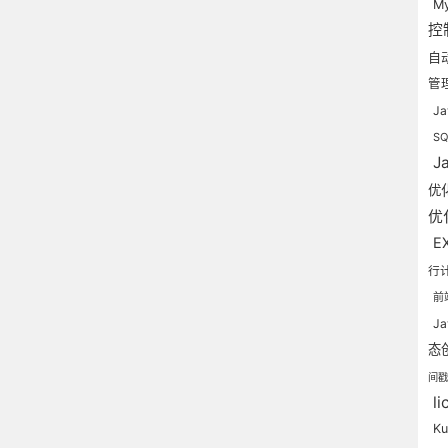
M
控
自
管
J
S
J
优
优
E
行
前
J
态
间
l
Ku