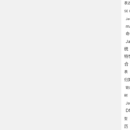
表
SE
J
m
命
J
统
特
合
表
归
链
树
J
D
型
历