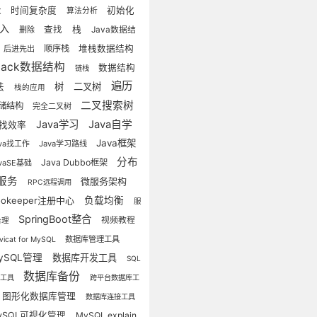
时间复杂度
初始化
数
算法分析
插入
查找
栈
删除
Java数据结
顺序栈
堆栈数据结构
后进先出
tack数据结构
数据结构
链栈
遍历
树
二叉树
法
栈的应用
二叉搜索树
储结构
完全二叉树
Java学习
Java自学
找效率
Java框架
ava找工作
Java学习路线
分布
Java Dubbo框架
avaSE基础
服务
微服务架构
RPC远程调用
ookeeper注册中心
负载均衡
服
SpringBoot整合
视频教程
治理
数据库管理工具
vicat for MySQL
ySQL管理
数据库开发工具
SQL
数据库备份
询工具
跨平台数据库工
图形化数据库管理
数据库连接工具
ySQL可视化管理
MySQL explain