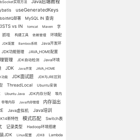
Java后端教程
ebSocket实现方法
useGeneratedKeys
ybatis
MySQL IN 查询
abbitMQ部署
XISTS vs IN
字
tomcat
Maven
抓哇
环境配
构建工具
依赖管理
Java开发环
JDK配置
Bamboo系统
JDK功能管理
JAVA_HOME配置
代理管理
Java环境
JDK自动检测
JDK
量
Java开发
JAVA_HOME
JDK面试题
JDK与JRE区别
DK功能
ThreadLocal
型
Ubuntu安装
JDK内存分配
K
Ubuntu Java
堆内
内存溢出
非堆内存
Java内存管理
RE
Java培训
Java虚拟机
模式匹配
Switch表
DK14新特性
式
记录类型
Hadoop环境搭建
装JDK
Lambda
Linux配置
JDK8