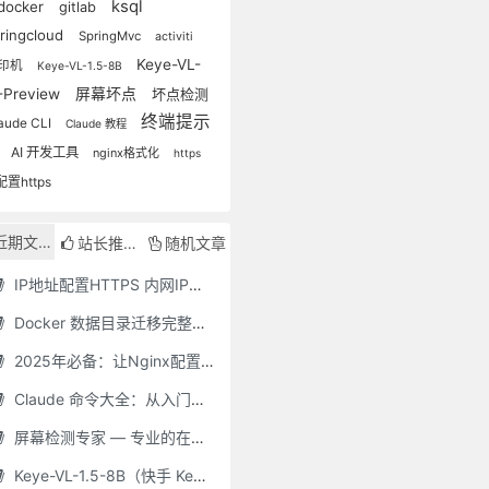
ksql
docker
gitlab
ringcloud
SpringMvc
activiti
Keye-VL-
印机
Keye-VL-1.5-8B
-Preview
屏幕坏点
坏点检测
终端提示
aude CLI
Claude 教程
词
AI 开发工具
nginx格式化
https
配置https
近期文章
站长推荐
随机文章
IP地址配置HTTPS 内网IP配置HTTPS保姆教程
Docker 数据目录迁移完整指南：从 /var/lib/docker 迁移到自定义路径
2025年必备：让Nginx配置清晰如诗的工具推荐
Claude 命令大全：从入门到精通的终端操作指南（2025 最新）
屏幕检测专家 — 专业的在线屏幕测试工具
Keye-VL-1.5-8B（快手 Keye-VL）— 腾讯云两卡 32GB GPU **保姆级** 部署指南（Ubuntu 22.04 / CUDA 12.2 / Driver 535.216.01 / Python 3.10）