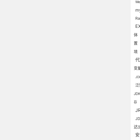
W
m
R
E
体
置
境
变
J
泛
JD
存
J
J
达
安