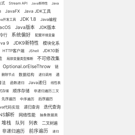
达式
Stream API
Java
Java新特性
JavaFX
Java JDK工具
 8
JDK 1.8
Java编程
ava开发工具
acOS
Java版本
JDK版本
系统偏好
令行
配置环境变量
JDK9新特性
ava 9
模块化系
HTTP客户端
JDK10新
JShell
不可修改集
性
局部变量类型推断
Optional.orElseThrow
链
数据结构
递
删除节点
递归调用
Java递归
算法
函数递归
线性表
顺序存储
式存储
非递归遍历二叉
先序遍历
后序遍历
中序遍历
迭代查询
递归查询
ava代码实现
NS解析
网络性能
抽象数据类
堆栈
队列
列表
二叉树遍
前序遍历
非递归遍历
递归