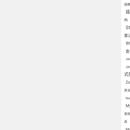
函
构
S
算
存
查
J
J
式
Z
务
Na
M
查
具
M