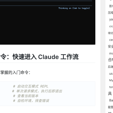
图
压
y
ci
境
ce
安
m
：快速进入 Claude 工作流
合N
后
须掌握的入门命令：
us
My
# 启动交互模式 REPL
to
# 单次请求模式，执行后即退出
具
       
# 查看当前版本
B
       
# 自检环境，排查错误
能