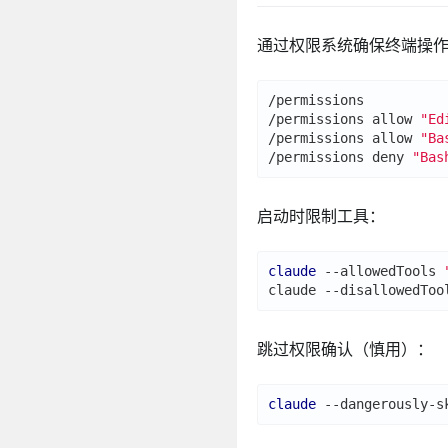
通过权限系统确保终端操
/permissions          
/permissions allow 
"Ed
/permissions allow 
"Ba
/permissions deny 
"Bas
启动时限制工具：
claude
 --allowedTools 
claude --disallowedToo
跳过权限确认（慎用）：
claude