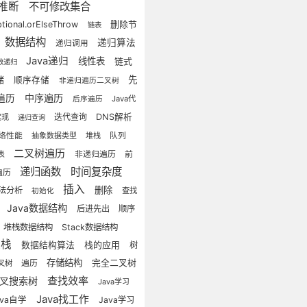
推断
不可修改集合
tional.orElseThrow
删除节
链表
数据结构
递归算法
递归调用
Java递归
线性表
链式
数递归
储
先
顺序存储
非递归遍历二叉树
中序遍历
遍历
Java代
后序遍历
迭代查询
DNS解析
实现
递归查询
络性能
抽象数据类型
堆栈
队列
二叉树遍历
前
表
非递归遍历
递归函数
时间复杂度
遍历
插入
删除
法分析
查找
初始化
Java数据结构
后进先出
顺序
栈
堆栈数据结构
Stack数据结构
链栈
栈的应用
数据结构算法
树
存储结构
遍历
完全二叉树
叉树
查找效率
叉搜索树
Java学习
Java找工作
ava自学
Java学习