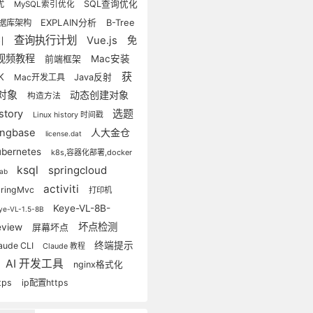
优
SQL查询优化
MySQL索引优化
EXPLAIN分析
B-Tree
据库架构
查询执行计划
Vue.js
免
引
视频教程
Mac安装
前端框架
获
DK
Mac开发工具
Java反射
对象
动态创建对象
构造方法
选题
story
Linux history 时间戳
ingbase
人大金仓
license.dat
ubernetes
k8s,容器化部署,docker
ksql
springcloud
lab
activiti
ringMvc
打印机
Keye-VL-8B-
ye-VL-1.5-8B
坏点检测
eview
屏幕坏点
终端提示
aude CLI
Claude 教程
AI 开发工具
nginx格式化
tps
ip配置https