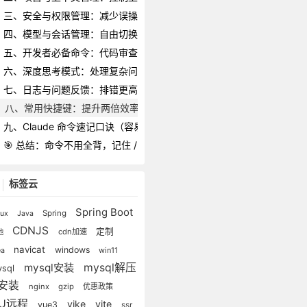
三、安全与权限管理：减少误操作风险
四、模型与会话管理：自由切换模型与历史记录
五、开发者必备命令：代码审查与项目关联
六、深度思考模式：处理复杂问题的“外挂”
七、日志与问题反馈：排错更高效
八、常用快捷键：提升两倍效率的小技巧
九、Claude 命令速记口诀（容易背）
🎯 总结：命令不用全背，记住 /help 就够了
标签云
Spring Boot
Spring
nux
Java
CDNJS
定制
cdn加速
他
navicat
windows
win11
ea
mysql安装
mysql解压
ysql
安装
nginx
gzip
优惠政策
UU远程
vike
vite
vue3
ssr