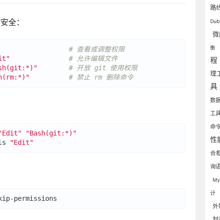
路
作安全：
Du
微
衡
                  
# 查看或调整权限
it"
# 允许编辑文件
程
sh(git:*)"
# 开放 git 使用权限
理
h(rm:*)"
# 禁止 rm 删除命令
具
数
工
命
"Edit"
"Bash(git:*)"
性
ls 
"Edit"
合
询
M
计
外
封