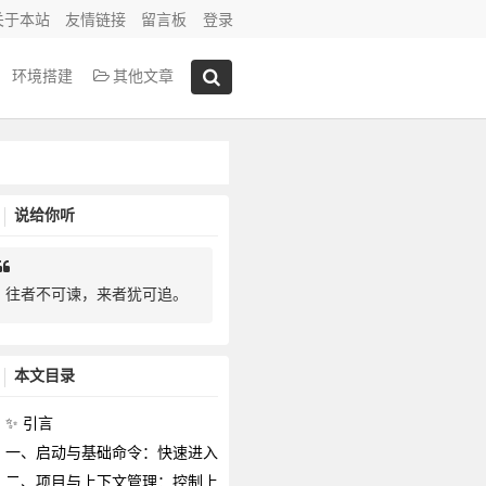
关于本站
友情链接
留言板
登录
环境搭建
其他文章
说给你听
往者不可谏，来者犹可追。
本文目录
✨ 引言
一、启动与基础命令：快速进入 Claude 工作流
二、项目与上下文管理：控制上下文，减少 token 消耗