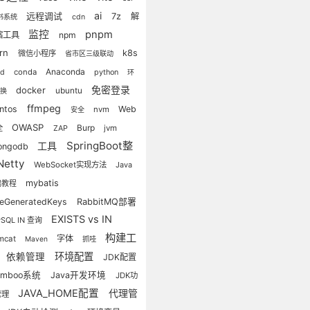
ai
远程调试
7z
解
书系统
cdn
监控
pnpm
缩工具
npm
arn
k8s
微信小程序
省市区三级联动
Anaconda
conda
python
cd
环
docker
免密登录
ubuntu
切换
ffmpeg
ntos
Web
nvm
安全
OWASP
全
Burp
ZAP
jvm
SpringBoot整
工具
ongodb
etty
WebSocket实现方法
Java
mybatis
端教程
eGeneratedKeys
RabbitMQ部署
EXISTS vs IN
SQL IN 查询
构建工
字体
mcat
Maven
抓哇
环境配置
依赖管理
JDK配置
amboo系统
Java开发环境
JDK功
JAVA_HOME配置
代理管
管理