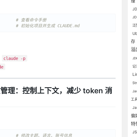
理
J
J
# 查看命令手册
       
# 初始化项目并生成 CLAUDE.md
泛
Ub
存
溢
用
claude -p
J
记
de
L
St
理：控制上下文，减少 token 消
Ja
工
J
偏
：
特
JS
       
# 修改主题、语言、账号信息