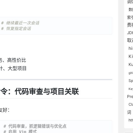
调
数
索
 
# 继续最近一次会话
费
 
# 恢复指定会话
J
取
hi
K
务、高性价比
K
计、大型项目
git
Sp
Ke
命令：代码审查与项目关联
Pr
Cl
其友好：
词
ht
  
# 代码审查，抓逻辑错误与优化点
  
# 启用 Vim 模式