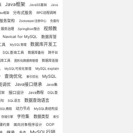
Java框架
线
JavaSE基础
Java
分布式服务
RPC远程调用
bbo框架
服务架构
Zookeeper注册中心
负载均
视频教
服务治理
SpringBoot整合
Navicat for MySQL
数据库管
数据库开发工
工具
MySQL管理
SQL查询工具
数据库备份
跨平台
据库工具
数据库连接
图形化数据库管理
具
MySQL explain
MySQL可视化管理
查询优化
MySQL
令
索引优化
能调优
Java接口继承
Java集
接口设计
Java教程
框架
DQL查
数据查询语言
语句
SQL语言
动力节点
MySQL表结构设
ySQL教程
字符集
数据类型
存储引擎
索引
OOP
键约束
面向对象程序设计
MySQL行锁
继承
装
多态