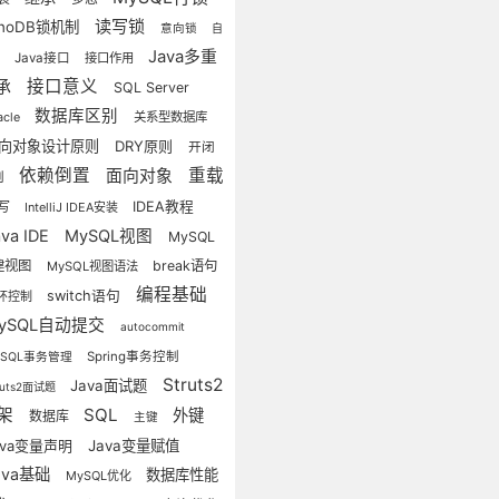
读写锁
nnoDB锁机制
意向锁
自
Java多重
Java接口
接口作用
锁
接口意义
承
SQL Server
数据库区别
acle
关系型数据库
向对象设计原则
DRY原则
开闭
依赖倒置
重载
面向对象
则
写
IDEA教程
IntelliJ IDEA安装
ava IDE
MySQL视图
MySQL
建视图
break语句
MySQL视图语法
编程基础
switch语句
环控制
ySQL自动提交
autocommit
Spring事务控制
ySQL事务管理
Struts2
Java面试题
ruts2面试题
架
SQL
外键
数据库
主键
ava变量声明
Java变量赋值
ava基础
数据库性能
MySQL优化