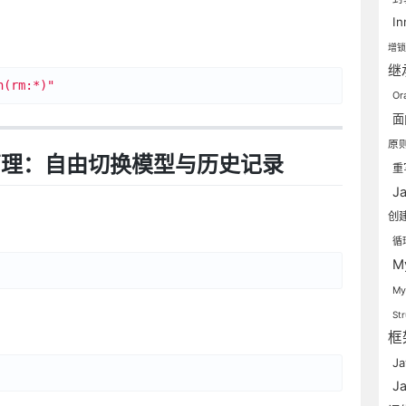
I
：
增
继
h(rm:*)"
Or
面
原
管理：自由切换模型与历史记录
重
J
创
：
循
M
M
St
框
J
J