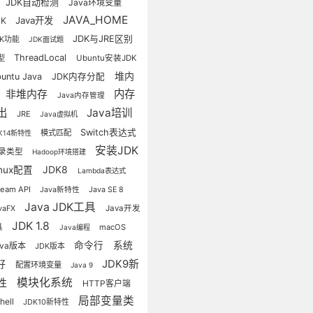
JDK自动检测
Java环境变量
JAVA_HOME
Java开发
DK
JDK与JRE区别
DK功能
JDK面试题
ThreadLocal
型
Ubuntu安装JDK
堆内
untu Java
JDK内存分配
非堆内存
内存
Java内存管理
出
Java培训
JRE
Java虚拟机
Switch表达式
模式匹配
DK14新特性
安装JDK
录类型
Hadoop环境搭建
JDK8
inux配置
Lambda表达式
ream API
Java新特性
Java SE 8
Java JDK工具
vaFX
Java开发
JDK 1.8
具
macOS
Java编程
系统
命令行
ava版本
JDK版本
JDK9新
好
配置环境变量
Java 9
性
模块化系统
HTTP客户端
局部变量类
hell
JDK10新特性