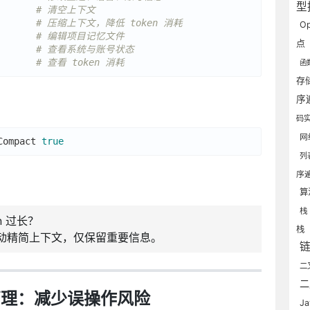
型
       
# 清空上下文
       
# 压缩上下文，降低 token 消耗
Op
       
# 编辑项目记忆文件
点
       
# 查看系统与账号状态
       
# 查看 token 消耗
函
存
序
码
网
Compact 
true
列
序
算
n 过长？
栈
动精简上下文，仅保留重要信息。
二
二
管理：减少误操作风险
J