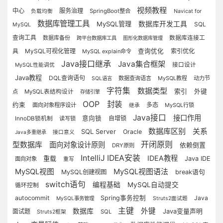
视频教程
中心
服务治理
SpringBoot整合
负载均衡
Navicat for
数据库管理工具
MySQL管理
数据库开发工具
SQL
MySQL
查询工具
数据库备份
数据库连接工
跨平台数据库工具
图形化数据库管理
MySQL可视化管理
查询优化
索引优化
具
MySQL explain命令
Java接口继承
Java集合框架
接口设计
MySQL性能调优
Java教程
DQL查询语句
数据查询语言
MySQL教程
动力节
SQL语言
字符集
数据类型
索引
外键
点
MySQL表结构设计
存储引擎
OOP
封装
约束
多态
面向对象程序设计
MySQL行锁
继承
Java接口
接口作用
意向锁
自增锁
InnoDB锁机制
读写锁
数据库区别
关系
SQL Server
Oracle
Java多重继承
接口意义
开闭原则
型数据库
面向对象设计原则
依赖倒置
DRY原则
IntelliJ IDEA安装
IDEA教程
重载
Java IDE
面向对象
重写
MySQL视图
MySQL视图语法
MySQL创建视图
break语句
switch语句
编程基础
MySQL自动提交
循环控制
autocommit
Spring事务控制
Java
MySQL事务管理
Struts2面试题
主键
外键
数据库
面试题
Java变量声明
SQL
Struts2框架