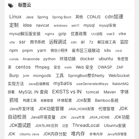
标签云
Linux
cdn加速
CDNJS
其他
Java
Spring
Spring Boot
定制
idea
mysql
navicat
mysql安装
windows
win11
gzip
mysql解压版安装
优惠政策
vike
nginx
vue3
UU远程
ssr
ai
远程调试
监控
图书系统
7z
cdn
解压缩工具
vite
npm
yarn
省市区三级联动
pnpm
k8s
微信小程序
cicd
ubuntu
环境切换
docker
python
Anaconda
免密登
conda
centos
ffmpeg
Web 安全
OWASP
录
安全
nvm
ZAP
Burp
工具
jvm
mongodb
SpringBoot整合Netty
WebSocket
mybatis
实现方法
useGeneratedKeys
RabbitMQ
Java后端教程
EXISTS vs IN
字体
MySQL IN 查询
tomcat
Maven
部署
抓哇
JDK配置
Bamboo系统
构建工具
环境配置
依赖管理
JDK
JDK功能管理
Java开发环境
代理管理
JAVA_HOME配置
自动检测
Java环境变量
JDK功能
JDK
JAVA_HOME
Java开发
JDK面试题
ThreadLocal
Ubuntu安装
JDK与JRE区别
泛型
堆内存
JDK内存分配
JDK
Ubuntu Java
非堆内存
Java内存管理