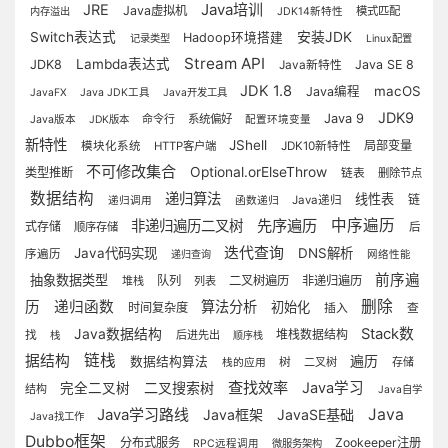
Java培训
JRE
Java虚拟机
模式匹配
内存溢出
JDK14新特性
Switch表达式
安装JDK
Hadoop环境搭建
记录类型
Linux配置
Stream API
Lambda表达式
JDK8
Java SE 8
Java新特性
JDK 1.8
macOS
Java编程
JavaFX
Java JDK工具
Java开发工具
JDK9
Java 9
命令行
系统偏好
Java版本
JDK版本
配置环境变量
新特性
JShell
局部变量
模块化系统
HTTP客户端
JDK10新特性
不可修改集合
Optional.orElseThrow
类型推断
链表
删除节点
数据结构
递归算法
线性表
链
Java递归
递归调用
函数递归
先序遍历
中序遍历
非递归遍历二叉树
式存储
顺序存储
后
迭代查询
Java代码实现
DNS解析
序遍历
递归查询
网络性能
前序遍
抽象数据类型
队列
二叉树遍历
非递归遍历
堆栈
列表
删除
历
递归函数
算法分析
初始化
时间复杂度
插入
查
Stack数
Java数据结构
堆栈数据结构
找
后进先出
栈
顺序栈
链栈
据结构
遍历
数据结构算法
树
二叉树
存储
栈的应用
查找效率
二叉搜索树
Java学习
完全二叉树
结构
Java自学
Java
Java学习路线
Java框架
JavaSE基础
Java找工作
Dubbo框架
分布式服务
Zookeeper注册
RPC远程调用
微服务架构