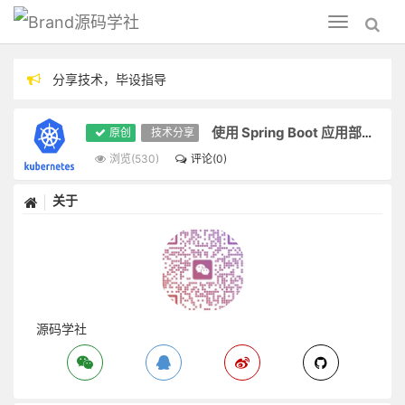
源码学社
Toggle
navigation
分享技术，毕设指导
需求定制请联系微信：m743106216
使用 Spring Boot 应用部署到 Kubernetes 的实践指南
原创
技术分享
浏览(530)
评论(0)
关于
源码学社