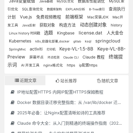
Java变量赋值
数据库性能调优
Java基础
MySQL索
MySQL优化
查询执行
引优化
SQL查询优化
数据库架构
EXPLAIN分析
B-Tree索引
前端框架
Vue.js
计划
免费视频教程
Mac安装JDK
Mac开
动态创建对象
构造方法
获取对象
history
发工具
Java反射
选题
license.dat
人大金仓
Kingbase
Linux history 时间戳
Kubernetes
springcloud
ksql
k8s,容器化部署,docker
gitlab
Keye-VL-1.5-8B
Keye-VL-8B-
activiti
SpringMvc
打印机
Preview
终端提
Claude 教程
屏幕坏点
坏点检测
Claude CLI
示词
https
ip配置https
AI 开发工具
nginx格式化
近期文章
站长推荐
随机文章
IP地址配置HTTPS 内网IP配置HTTPS保姆教程
Docker 数据目录迁移完整指南：从 /var/lib/docker 迁移到自定义路径
2025年必备：让Nginx配置清晰如诗的工具推荐
Claude 命令大全：从入门到精通的终端操作指南（2025 最新）