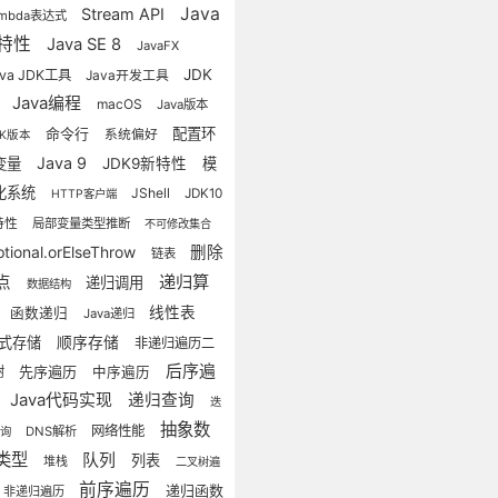
Java
Stream API
ambda表达式
特性
Java SE 8
JavaFX
JDK
ava JDK工具
Java开发工具
Java编程
8
macOS
Java版本
命令行
配置环
系统偏好
DK版本
Java 9
变量
JDK9新特性
模
化系统
JShell
JDK10
HTTP客户端
特性
局部变量类型推断
不可修改集合
删除
tional.orElseThrow
链表
递归算
点
递归调用
数据结构
线性表
函数递归
Java递归
式存储
顺序存储
非递归遍历二
后序遍
先序遍历
树
中序遍历
Java代码实现
递归查询
迭
抽象数
网络性能
DNS解析
查询
类型
队列
列表
堆栈
二叉树遍
前序遍历
递归函数
非递归遍历