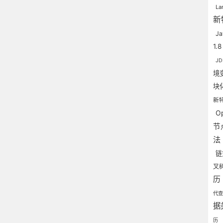
L
新
J
1.
J
境
块
新
Op
节
法
链
叉
历
代
据
历