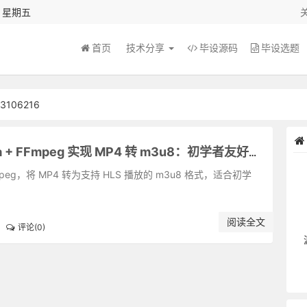
秒 星期五
首页
技术分享
毕设源码
毕设选题
106216
用 Java + FFmpeg 实现 MP4 转 m3u8：初学者友好指南 🎓
mpeg，将 MP4 转为支持 HLS 播放的 m3u8 格式，适合初学
阅读全文
评论(0)