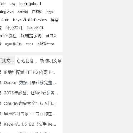
springcloud
tlab
ksql
ringMvc
activiti
打印机
Keye-
屏幕
Keye-VL-8B-Preview
1.5-8B
坏点检测
点
Claude CLI
终端提示词
laude 教程
AI 开发
具
ip配置https
nginx格式化
https
近期文章
站长推荐
随机文章
IP地址配置HTTPS 内网IP配置HTTPS保姆教程
Docker 数据目录迁移完整指南：从 /var/lib/docker 迁移到自定义路径
2025年必备：让Nginx配置清晰如诗的工具推荐
Claude 命令大全：从入门到精通的终端操作指南（2025 最新）
屏幕检测专家 — 专业的在线屏幕测试工具
Keye-VL-1.5-8B（快手 Keye-VL）— 腾讯云两卡 32GB GPU **保姆级** 部署指南（Ubuntu 22.04 / CUDA 12.2 / Driver 535.216.01 / Python 3.10）