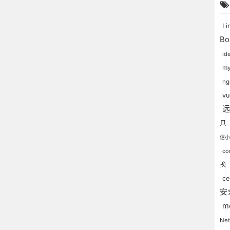
Li
Bo
id
my
ng
v
具
信
co
换
c
安
m
Net