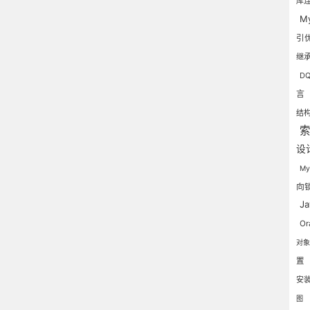
库
M
引
继
D
言
结
设
M
向
J
Or
对
置
安
图