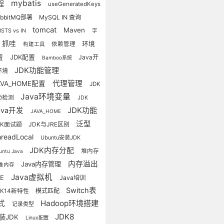
mybatis
程
useGeneratedKeys
abbitMQ部署
MySQL IN 查询
tomcat
Maven
ISTS vs IN
字
抓哇
环境
依赖管理
构建工具
置
JDK配置
Java开
Bamboo系统
JDK功能管理
环境
代理管理
AVA_HOME配置
JDK
Java环境变量
动检测
JDK
JDK功能
ava开发
JAVA_HOME
泛型
DK面试题
JDK与JRE区别
hreadLocal
Ubuntu安装JDK
JDK内存分配
堆内存
untu Java
内存溢出
Java内存管理
堆内存
Java虚拟机
RE
Java培训
Switch表
DK14新特性
模式匹配
Hadoop环境搭建
式
记录类型
JDK8
装JDK
Linux配置