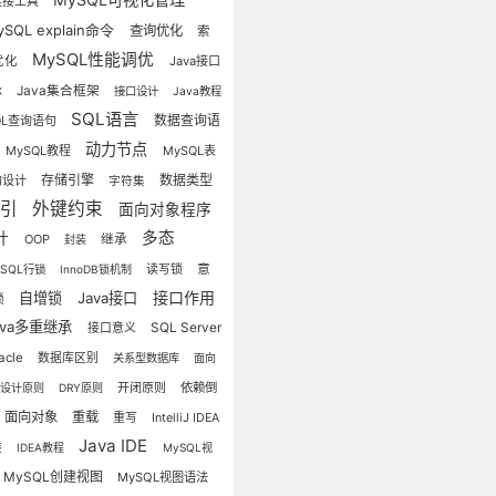
连接工具
ySQL explain命令
查询优化
索
MySQL性能调优
优化
Java接口
承
Java集合框架
接口设计
Java教程
SQL语言
数据查询语
QL查询语句
动力节点
MySQL教程
MySQL表
存储引擎
数据类型
构设计
字符集
索引
外键约束
面向对象程序
多态
计
OOP
继承
封装
意
读写锁
ySQL行锁
InnoDB锁机制
接口作用
自增锁
Java接口
锁
ava多重继承
SQL Server
接口意义
acle
数据库区别
关系型数据库
面向
开闭原则
依赖倒
象设计原则
DRY原则
面向对象
重载
重写
IntelliJ IDEA
Java IDE
装
IDEA教程
MySQL视
MySQL创建视图
MySQL视图语法