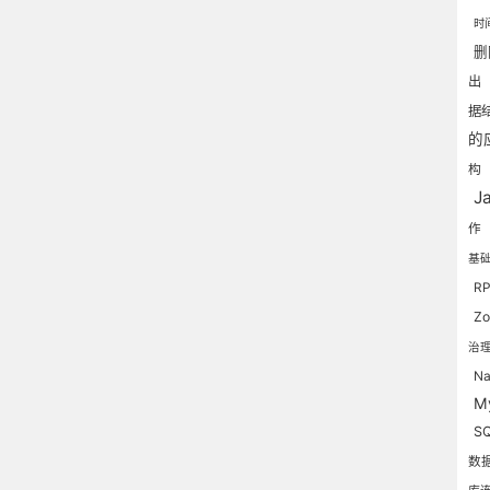
时
出
据
的
构
J
作
基
R
Z
治
Na
M
S
数