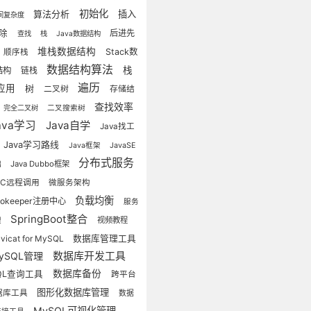
初始化
算法分析
插入
间复杂度
删除
后进先
查找
栈
Java数据结构
堆栈数据结构
Stack数
顺序栈
数据结构算法
栈
结构
链栈
遍历
应用
树
二叉树
存储结
查找效率
完全二叉树
二叉搜索树
ava学习
Java自学
Java找工
Java学习路线
Java框架
JavaSE
分布式服务
Java Dubbo框架
础
PC远程调用
微服务架构
负载均衡
ookeeper注册中心
服务
SpringBoot整合
视频教程
理
vicat for MySQL
数据库管理工具
数据库开发工具
ySQL管理
数据库备份
QL查询工具
跨平台
图形化数据库管理
据库工具
数据
MySQL可视化管理