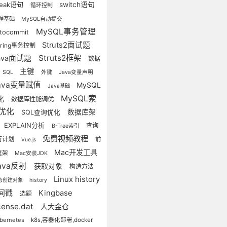
reak语句
switch语句
循环控制
程基础
MySQL自动提交
MySQL事务管理
utocommit
Struts2面试题
pring事务控制
Struts2框架
ava面试题
数据
主键
SQL
外键
Java变量声明
ava变量赋值
MySQL
Java基础
MySQL索
化
数据库性能调优
优化
数据库架
SQL查询优化
EXPLAIN分析
查询
B-Tree索引
免费视频教程
行计划
前
Vue.js
Mac开发工具
框架
Mac安装JDK
ava反射
获取对象
构造方法
Linux history
态创建对象
history
间戳
Kingbase
选题
icense.dat
人大金仓
bernetes
k8s,容器化部署,docker