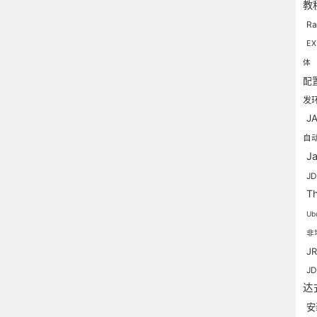
教
R
EX
体
配
发
J
自
J
J
T
Ub
非
J
J
达
安