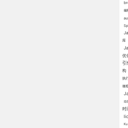
b
编
a
S
J
库
J
优
引
构
执
端
J
动
时
l
Ku