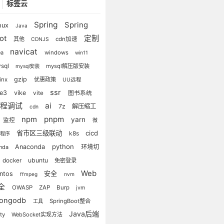
标签云
Spring
Spring
nux
Java
定制
ot
其他
cdn加速
CDNJS
navicat
ea
windows
win11
sql
mysql解压版安装
mysql安装
gzip
inx
优惠政策
UU远程
ssr
ue3
vike
vite
图书系统
远程调试
ai
7z
解压缩工
cdn
npm
pnpm
yarn
监控
微
省市区三级联动
cicd
k8s
小程序
python
Anaconda
环境切
nda
ubuntu
docker
免密登录
Web
安全
entos
ffmpeg
nvm
全
OWASP
ZAP
Burp
jvm
ongodb
SpringBoot整合
工具
Java后端
ty
WebSocket实现方法