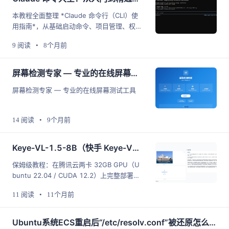
建议将格式化工具集成到开发流程中，并制
本教程全面整理 *Claude 命令行（CLI）使
定团队规范，以优雅管理Nginx配置。文末
用指南*，从基础启动命令、项目管理、权限
推荐了一个专业在线格式化工具，帮助开发
控制、模型切换到高级思考模式，全方位提
者高效处理配置文件。
9 阅读
•
8个月前
升开发者在终端中使用 Claude 的效率。适
合新手与资深开发者收藏参考。
屏幕检测专家 — 专业的在线屏幕测试工具
屏幕检测专家 — 专业的在线屏幕测试工具
14 阅读
•
9个月前
Keye-VL-1.5-8B（快手 Keye-VL）— 腾讯云两卡 32GB GPU **保姆级** 部署指南（Ubuntu 22.04 / CUDA 12.2 / Driver 535.216.01 / Python 3.10）
保姆级教程：在腾讯云两卡 32GB GPU（U
buntu 22.04 / CUDA 12.2）上完整部署快
手 Keye-VL-1.5-8B。包含驱动安装、cond
11 阅读
•
11个月前
a 环境、PyTorch、bitsandbytes、vLLM、
ModelScope 模型下载与 Gradio demo 运
行步骤及常见排错。适合工程复现与上线优
Ubuntu系统ECS重启后“/etc/resolv.conf”被还原怎么办？