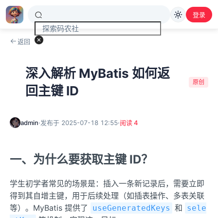
登录
返回
今日
关于
首页
博客
专栏
热点
本站
深入解析 MyBatis 如何返
原创
回主键 ID
admin
·
发布于 2025-07-18 12:55
·
阅读 4
一、为什么要获取主键 ID？
学生初学者常见的场景是：插入一条新记录后，需要立即
得到其自增主键，用于后续处理（如插表操作、多表关联
等）。MyBatis 提供了
和
useGeneratedKeys
sele