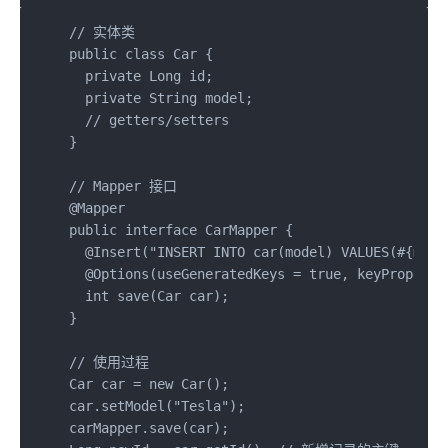
// 实体类

public class Car {

  private Long id;

  private String model;

  // getters/setters

}

// Mapper 接口

@Mapper

public interface CarMapper {

  @Insert("INSERT INTO car(model) VALUES(#{model
  @Options(useGeneratedKeys = true, keyProperty 
  int save(Car car);

}

// 使用过程

Car car = new Car();

car.setModel("Tesla");

carMapper.save(car);
