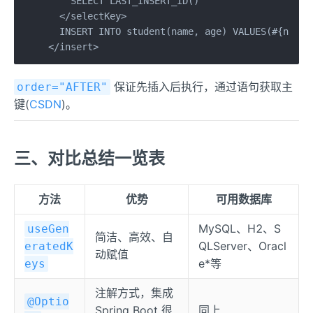
    SELECT LAST_INSERT_ID()

  </selectKey>

  INSERT INTO student(name, age) VALUES(#{name},
</insert>
保证先插入后执行，通过语句获取主
order="AFTER"
键(
CSDN
)。
三、对比总结一览表
方法
优势
可用数据库
MySQL、H2、S
useGen
简洁、高效、自
QLServer、Oracl
eratedK
动赋值
e*等
eys
注解方式，集成
@Optio
Spring Boot 很
同上