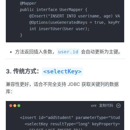
@Mapper

public interface UserMapper {

    @Insert("INSERT INTO user(name, age) VALUES(
    @Options(useGeneratedKeys = true, keyPropert
    int insertUser(User user);

}
方法返回插入条数，
会自动更新为主键。
user.id
3. 传统方式：
<selectKey>
兼容性更好，适合不完全支持 JDBC 获取关键列的数据
库：
xml
复制代码
<insert id="addStudent" parameterType="Student">
  <selectKey resultType="long" keyProperty="id" 