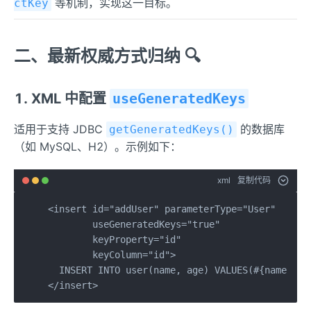
等机制，实现这一目标。
ctKey
二、最新权威方式归纳 🔍
1. XML 中配置
useGeneratedKeys
适用于支持 JDBC
的数据库
getGeneratedKeys()
（如 MySQL、H2）。示例如下：
xml
复制代码
<insert id="addUser" parameterType="User"

        useGeneratedKeys="true"

        keyProperty="id"

        keyColumn="id">

  INSERT INTO user(name, age) VALUES(#{name}, #{
</insert>