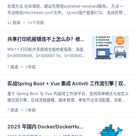
化。
处理方法 在处理前，建议先禁用systemd-resolved服务。 方法一：
手动修改/etc/resolv.conf文件。 以root用户登录ECS。 关闭并禁用s
ystemd-resolved服务
12 阅读
•
11个月前
共享打印机报错连不上怎么办？修复错误代码（0x000006d9/0x0000011b 等）最新Win10/11 共享打印机常见问题 + 解决教程，附工具！
Win11 打印机共享报错全面修复指南：涵盖
0x000006d9、0x0000011b、0x000000
7e 等常见码，并提供一键 PowerShell 工
7 阅读
•
1年前
具，十分钟内搞定老款惠普共享打印机。
实战Spring Boot + Vue 集成 Activiti 工作流引擎 | 双模式简单 & 自定义审批平台
基于 Spring Boot 与 Vue 的高效工作流平台，支持简单模式与自定义
模式双引擎，在线流程建模、版本管理、审批节点灵活配置，多渠道
消息通知，Docker/K8s 部署，高可用与可扩展。
7 阅读
•
1年前
2025 年国内 Docker/DockerHub 镜像源加速列表（7 月 28 日更新 · 长期维护）