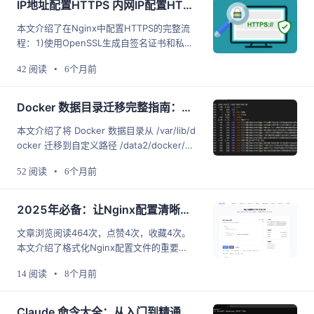
IP地址配置HTTPS 内网IP配置HTTPS保姆教程
本文介绍了在Nginx中配置HTTPS的完整流
程：1)使用OpenSSL生成自签名证书和私
钥；2)解密私钥以避免重启时输入密码；3)
42 阅读
•
6个月前
配置Nginx支持HTTPS，包括指定证书路
径、设置安全协议和加密套件等。适用于开
发、测试和内网环境，但需注意自签名证书
Docker 数据目录迁移完整指南：从 /var/lib/docker 迁移到自定义路径
会触发浏览器警告，生产环境建议使用CA签
本文介绍了将 Docker 数据目录从 /var/lib/d
发的正式证书。通过简单的命令和配置即可
ocker 迁移到自定义路径 /data2/docker/da
实现基本的HTTPS加密保护。
ta 的完整过程，包括停止 Docker 服务、复
52 阅读
•
6个月前
制数据、修改配置文件及验证数据完整性。
提供了常见问题的解决方案，帮助用户在空
间不足时顺利迁移 Docker 数据。
2025年必备：让Nginx配置清晰如诗的工具推荐
文章浏览阅读464次，点赞4次，收藏4次。
本文介绍了格式化Nginx配置文件的重要
性，指出良好格式能提升可读性、团队协作
14 阅读
•
8个月前
效率和降低错误风险。文章推荐了2025年优
秀的在线格式化工具，这类工具应具备操作
简单、专业格式化效果、安全保障等特性。
Claude 命令大全：从入门到精通的终端操作指南（2025 最新）